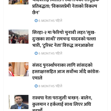
प्रतिबद्धता; ‘विकासप्रेमी नेताको विकल्प
छैन’
6 MONTHS पहिले
सिरहा-२ मा फेरियो चुनावी लहर:’सुख-
दुःखका साथी’ रामचन्द्र यादवको पल्ला
भारी, ‘टुरिस्ट नेता’ विरुद्ध जनआक्रोश
6 MONTHS पहिले
संसद पुनर्स्थापनाका लागि सांसदको
हस्ताक्षरसहित आज सर्वोच्च जाँदै कांग्रेस-
एमाले
8 MONTHS पहिले
रास्वपा नेता पराजुली भन्छन्- बालेन,
कुलमान र हर्कलाई साथ लिएर अघि
बढ्छौँ