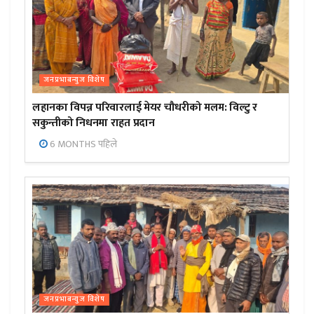
जनप्रभाबन्युज विशेष
लहानका विपन्न परिवारलाई मेयर चौधरीको मलम: विल्टु र
सकुन्तीको निधनमा राहत प्रदान
6 MONTHS पहिले
जनप्रभाबन्युज विशेष