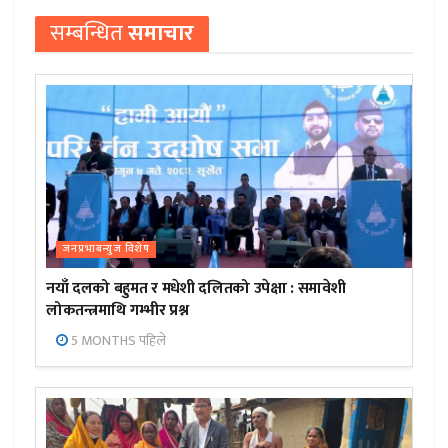
सम्बन्धित
समाचार
जनप्रभाबन्युज विशेष
नयाँ दलको बहुमत र मधेशी दलितको उपेक्षा : समावेशी
लोकतन्त्रमाथि गम्भीर प्रश्न
5 MONTHS पहिले