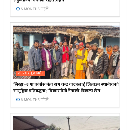
सकुन्तीको निधनमा राहत प्रदान
6 MONTHS पहिले
जनप्रभाबन्युज विशेष
सिरहा–२ मा कांग्रेस नेता राम चन्द्र यादवलाई जिताउन स्थानीयको
सामूहिक प्रतिबद्धता; ‘विकासप्रेमी नेताको विकल्प छैन’
6 MONTHS पहिले