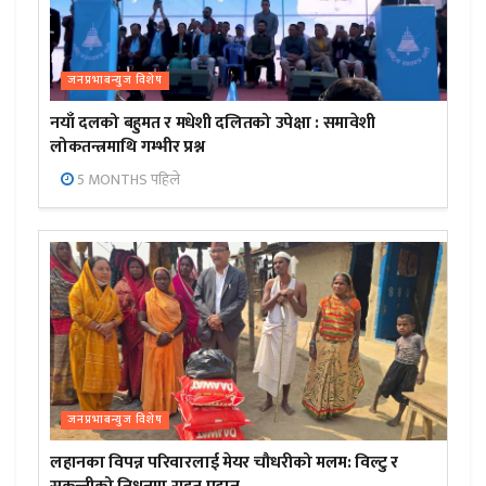
जनप्रभाबन्युज विशेष
नयाँ दलको बहुमत र मधेशी दलितको उपेक्षा : समावेशी
लोकतन्त्रमाथि गम्भीर प्रश्न
5 MONTHS पहिले
जनप्रभाबन्युज विशेष
लहानका विपन्न परिवारलाई मेयर चौधरीको मलम: विल्टु र