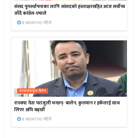
संसद पुनर्स्थापनाका लागि सांसदको हस्ताक्षरसहित आज सर्वोच्च
जाँदै कांग्रेस-एमाले
8 MONTHS पहिले
जनप्रभाबन्युज विशेष
रास्वपा नेता पराजुली भन्छन्- बालेन, कुलमान र हर्कलाई साथ
लिएर अघि बढ्छौँ
8 MONTHS पहिले