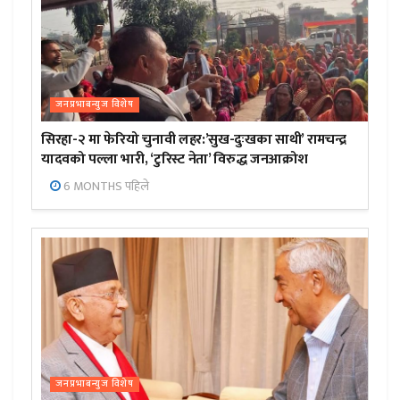
जनप्रभाबन्युज विशेष
सिरहा-२ मा फेरियो चुनावी लहर:’सुख-दुःखका साथी’ रामचन्द्र
यादवको पल्ला भारी, ‘टुरिस्ट नेता’ विरुद्ध जनआक्रोश
6 MONTHS पहिले
जनप्रभाबन्युज विशेष