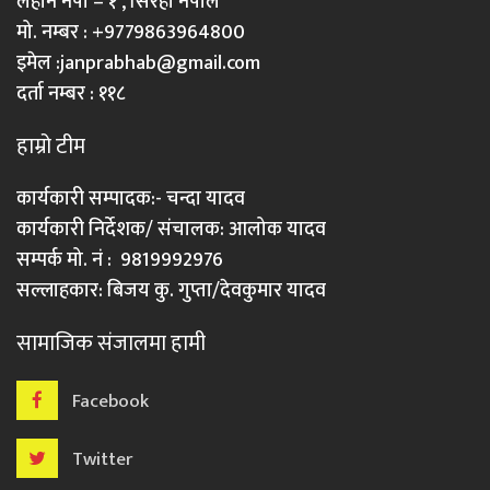
लहान नपा – १ , सिरहा नेपाल
मो. नम्बर : +9779863964800
इमेल :
janprabhab@gmail.com
दर्ता नम्बर : ११८
हाम्रो टीम
कार्यकारी सम्पादक:- चन्दा यादव
कार्यकारी निर्देशक/ संचालक: आलोक यादव
सम्पर्क मो. नं : 9819992976
सल्लाहकार: बिजय कु. गुप्ता/देवकुमार यादव
सामाजिक संजालमा हामी
Facebook
Twitter