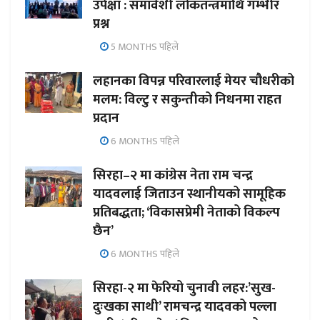
उपेक्षा : समावेशी लोकतन्त्रमाथि गम्भीर
प्रश्न
5 MONTHS पहिले
लहानका विपन्न परिवारलाई मेयर चौधरीको
मलम: विल्टु र सकुन्तीको निधनमा राहत
प्रदान
6 MONTHS पहिले
सिरहा–२ मा कांग्रेस नेता राम चन्द्र
यादवलाई जिताउन स्थानीयको सामूहिक
प्रतिबद्धता; ‘विकासप्रेमी नेताको विकल्प
छैन’
6 MONTHS पहिले
सिरहा-२ मा फेरियो चुनावी लहर:’सुख-
दुःखका साथी’ रामचन्द्र यादवको पल्ला