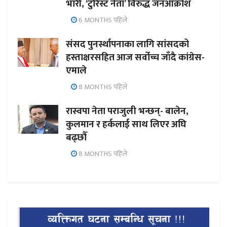
भारी, ‘टुरिस्ट नेता’ विरुद्ध जनआक्रोश
6 MONTHS पहिले
संसद पुनर्स्थापनाका लागि सांसदको
हस्ताक्षरसहित आज सर्वोच्च जाँदै कांग्रेस-
एमाले
8 MONTHS पहिले
रास्वपा नेता पराजुली भन्छन्- बालेन,
कुलमान र हर्कलाई साथ लिएर अघि
बढ्छौँ
8 MONTHS पहिले