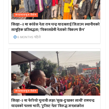
जनप्रभाबन्युज विशेष
सिरहा–२ मा कांग्रेस नेता राम चन्द्र यादवलाई जिताउन स्थानीयको
सामूहिक प्रतिबद्धता; ‘विकासप्रेमी नेताको विकल्प छैन’
6 MONTHS पहिले
जनप्रभाबन्युज विशेष
सिरहा-२ मा फेरियो चुनावी लहर:’सुख-दुःखका साथी’ रामचन्द्र
यादवको पल्ला भारी, ‘टुरिस्ट नेता’ विरुद्ध जनआक्रोश