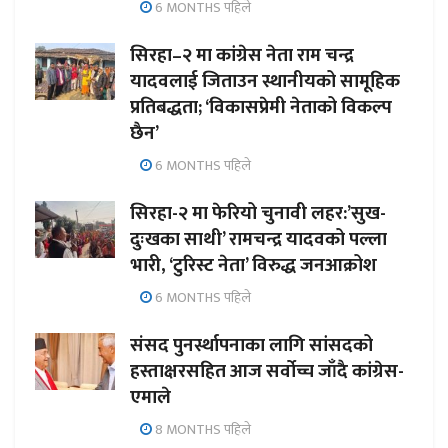
6 MONTHS पहिले
सिरहा–२ मा कांग्रेस नेता राम चन्द्र
यादवलाई जिताउन स्थानीयको सामूहिक
प्रतिबद्धता; ‘विकासप्रेमी नेताको विकल्प
छैन’
6 MONTHS पहिले
सिरहा-२ मा फेरियो चुनावी लहर:’सुख-
दुःखका साथी’ रामचन्द्र यादवको पल्ला
भारी, ‘टुरिस्ट नेता’ विरुद्ध जनआक्रोश
6 MONTHS पहिले
संसद पुनर्स्थापनाका लागि सांसदको
हस्ताक्षरसहित आज सर्वोच्च जाँदै कांग्रेस-
एमाले
8 MONTHS पहिले