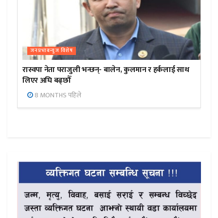
जनप्रभाबन्युज विशेष
रास्वपा नेता पराजुली भन्छन्- बालेन, कुलमान र हर्कलाई साथ
लिएर अघि बढ्छौँ
8 MONTHS पहिले