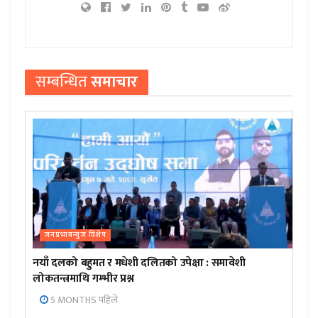
सम्बन्धित
समाचार
जनप्रभाबन्युज विशेष
नयाँ दलको बहुमत र मधेशी दलितको उपेक्षा : समावेशी
लोकतन्त्रमाथि गम्भीर प्रश्न
5 MONTHS पहिले