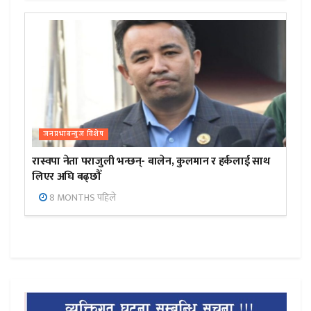
जनप्रभाबन्युज विशेष
रास्वपा नेता पराजुली भन्छन्- बालेन, कुलमान र हर्कलाई साथ
लिएर अघि बढ्छौँ
8 MONTHS पहिले