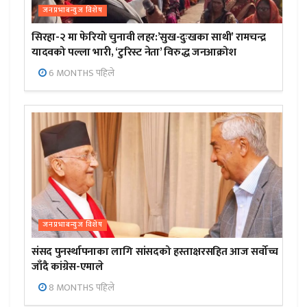
जनप्रभाबन्युज विशेष
सिरहा-२ मा फेरियो चुनावी लहर:’सुख-दुःखका साथी’ रामचन्द्र
यादवको पल्ला भारी, ‘टुरिस्ट नेता’ विरुद्ध जनआक्रोश
6 MONTHS पहिले
जनप्रभाबन्युज विशेष
संसद पुनर्स्थापनाका लागि सांसदको हस्ताक्षरसहित आज सर्वोच्च
जाँदै कांग्रेस-एमाले
8 MONTHS पहिले