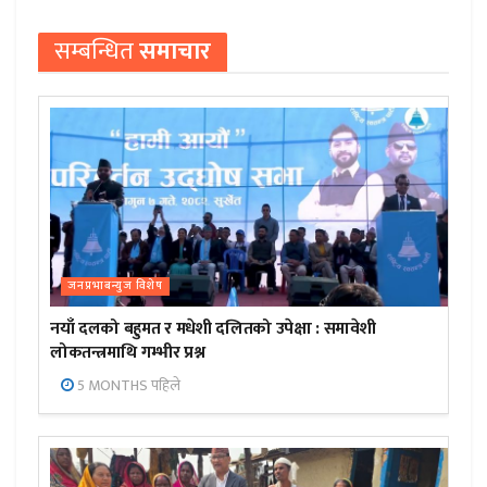
सम्बन्धित
समाचार
जनप्रभाबन्युज विशेष
नयाँ दलको बहुमत र मधेशी दलितको उपेक्षा : समावेशी
लोकतन्त्रमाथि गम्भीर प्रश्न
5 MONTHS पहिले