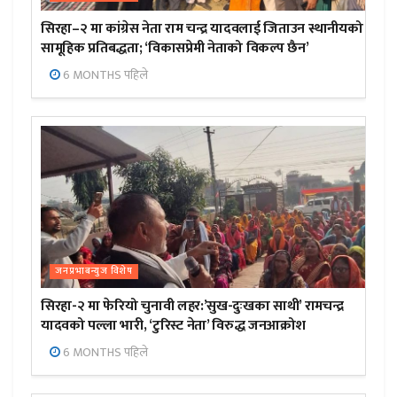
सिरहा–२ मा कांग्रेस नेता राम चन्द्र यादवलाई जिताउन स्थानीयको
सामूहिक प्रतिबद्धता; ‘विकासप्रेमी नेताको विकल्प छैन’
6 MONTHS पहिले
जनप्रभाबन्युज विशेष
सिरहा-२ मा फेरियो चुनावी लहर:’सुख-दुःखका साथी’ रामचन्द्र
यादवको पल्ला भारी, ‘टुरिस्ट नेता’ विरुद्ध जनआक्रोश
6 MONTHS पहिले