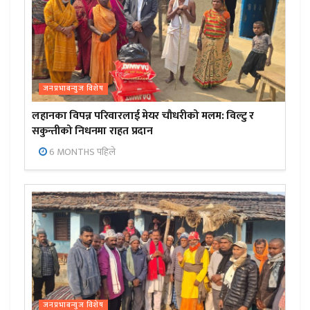
जनप्रभाबन्युज विशेष
लहानका विपन्न परिवारलाई मेयर चौधरीको मलम: विल्टु र
सकुन्तीको निधनमा राहत प्रदान
6 MONTHS पहिले
जनप्रभाबन्युज विशेष