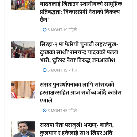
यादवलाई जिताउन स्थानीयको सामूहिक
प्रतिबद्धता; ‘विकासप्रेमी नेताको विकल्प
छैन’
6 MONTHS पहिले
सिरहा-२ मा फेरियो चुनावी लहर:’सुख-
दुःखका साथी’ रामचन्द्र यादवको पल्ला
भारी, ‘टुरिस्ट नेता’ विरुद्ध जनआक्रोश
6 MONTHS पहिले
संसद पुनर्स्थापनाका लागि सांसदको
हस्ताक्षरसहित आज सर्वोच्च जाँदै कांग्रेस-
एमाले
8 MONTHS पहिले
रास्वपा नेता पराजुली भन्छन्- बालेन,
कुलमान र हर्कलाई साथ लिएर अघि