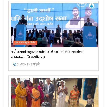
जनप्रभाबन्युज विशेष
नयाँ दलको बहुमत र मधेशी दलितको उपेक्षा : समावेशी
लोकतन्त्रमाथि गम्भीर प्रश्न
5 MONTHS पहिले