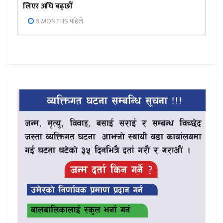
लिएर अघि बढ्छौँ
8 MONTHS पहिले