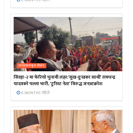
जनप्रभाबन्युज विशेष
सिरहा-२ मा फेरियो चुनावी लहर:’सुख-दुःखका साथी’ रामचन्द्र
यादवको पल्ला भारी, ‘टुरिस्ट नेता’ विरुद्ध जनआक्रोश
6 MONTHS पहिले