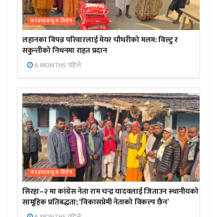
जनप्रभाबन्युज विशेष
लहानका विपन्न परिवारलाई मेयर चौधरीको मलम: विल्टु र
सकुन्तीको निधनमा राहत प्रदान
6 MONTHS पहिले
जनप्रभाबन्युज विशेष
सिरहा–२ मा कांग्रेस नेता राम चन्द्र यादवलाई जिताउन स्थानीयको
सामूहिक प्रतिबद्धता; ‘विकासप्रेमी नेताको विकल्प छैन’
6 MONTHS पहिले