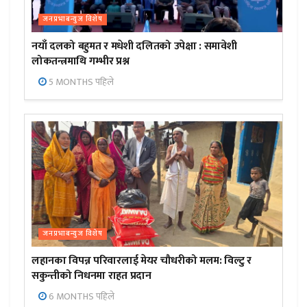
जनप्रभाबन्युज विशेष
नयाँ दलको बहुमत र मधेशी दलितको उपेक्षा : समावेशी
लोकतन्त्रमाथि गम्भीर प्रश्न
5 MONTHS पहिले
जनप्रभाबन्युज विशेष
लहानका विपन्न परिवारलाई मेयर चौधरीको मलम: विल्टु र
सकुन्तीको निधनमा राहत प्रदान
6 MONTHS पहिले