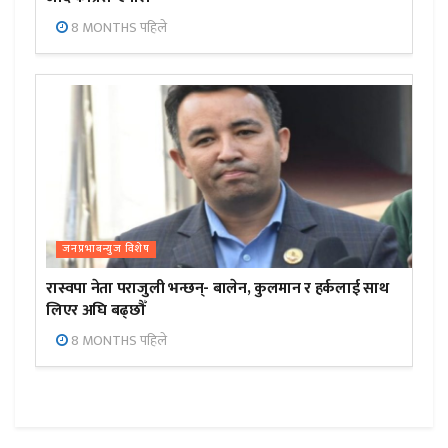
8 MONTHS पहिले
जनप्रभाबन्युज विशेष
रास्वपा नेता पराजुली भन्छन्- बालेन, कुलमान र हर्कलाई साथ
लिएर अघि बढ्छौँ
8 MONTHS पहिले