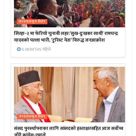
जनप्रभाबन्युज विशेष
सिरहा-२ मा फेरियो चुनावी लहर:’सुख-दुःखका साथी’ रामचन्द्र
यादवको पल्ला भारी, ‘टुरिस्ट नेता’ विरुद्ध जनआक्रोश
6 MONTHS पहिले
जनप्रभाबन्युज विशेष
संसद पुनर्स्थापनाका लागि सांसदको हस्ताक्षरसहित आज सर्वोच्च
जाँदै कांग्रेस-एमाले