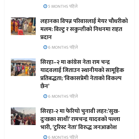
5 MONTHS पहिले
लहानका विपन्न परिवारलाई मेयर चौधरीको
मलम: विल्टु र सकुन्तीको निधनमा राहत
प्रदान
6 MONTHS पहिले
सिरहा–२ मा कांग्रेस नेता राम चन्द्र
यादवलाई जिताउन स्थानीयको सामूहिक
प्रतिबद्धता; ‘विकासप्रेमी नेताको विकल्प
छैन’
6 MONTHS पहिले
सिरहा-२ मा फेरियो चुनावी लहर:’सुख-
दुःखका साथी’ रामचन्द्र यादवको पल्ला
भारी, ‘टुरिस्ट नेता’ विरुद्ध जनआक्रोश
6 MONTHS पहिले