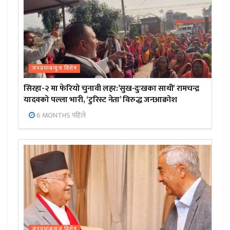
जनप्रभाबन्युज विशेष
सिरहा-२ मा फेरियो चुनावी लहर:’सुख-दुःखका साथी’ रामचन्द्र
यादवको पल्ला भारी, ‘टुरिस्ट नेता’ विरुद्ध जनआक्रोश
6 MONTHS पहिले
जनप्रभाबन्युज विशेष