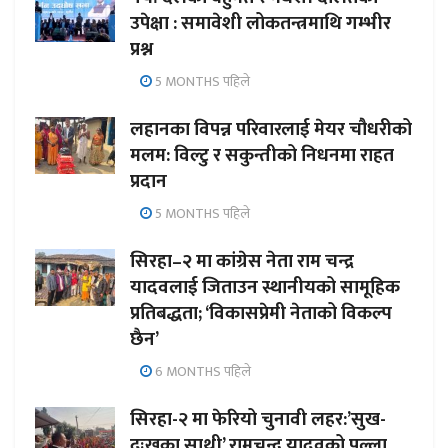
उपेक्षा : समावेशी लोकतन्त्रमाथि गम्भीर
प्रश्न
5 MONTHS पहिले
लहानका विपन्न परिवारलाई मेयर चौधरीको
मलम: विल्टु र सकुन्तीको निधनमा राहत
प्रदान
5 MONTHS पहिले
सिरहा–२ मा कांग्रेस नेता राम चन्द्र
यादवलाई जिताउन स्थानीयको सामूहिक
प्रतिबद्धता; ‘विकासप्रेमी नेताको विकल्प
छैन’
6 MONTHS पहिले
सिरहा-२ मा फेरियो चुनावी लहर:’सुख-
दुःखका साथी’ रामचन्द्र यादवको पल्ला