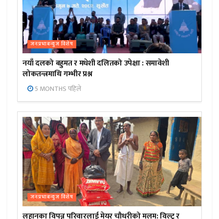
जनप्रभाबन्युज विशेष
नयाँ दलको बहुमत र मधेशी दलितको उपेक्षा : समावेशी
लोकतन्त्रमाथि गम्भीर प्रश्न
5 MONTHS पहिले
जनप्रभाबन्युज विशेष
लहानका विपन्न परिवारलाई मेयर चौधरीको मलम: विल्टु र