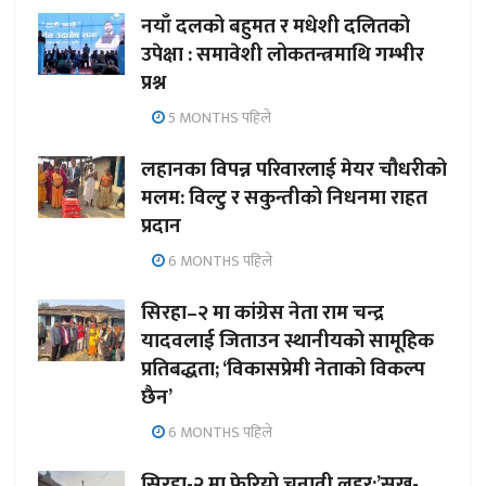
नयाँ दलको बहुमत र मधेशी दलितको
उपेक्षा : समावेशी लोकतन्त्रमाथि गम्भीर
प्रश्न
5 MONTHS पहिले
लहानका विपन्न परिवारलाई मेयर चौधरीको
मलम: विल्टु र सकुन्तीको निधनमा राहत
प्रदान
6 MONTHS पहिले
सिरहा–२ मा कांग्रेस नेता राम चन्द्र
यादवलाई जिताउन स्थानीयको सामूहिक
प्रतिबद्धता; ‘विकासप्रेमी नेताको विकल्प
छैन’
6 MONTHS पहिले
सिरहा-२ मा फेरियो चुनावी लहर:’सुख-