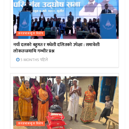
जनप्रभाबन्युज विशेष
नयाँ दलको बहुमत र मधेशी दलितको उपेक्षा : समावेशी
लोकतन्त्रमाथि गम्भीर प्रश्न
5 MONTHS पहिले
जनप्रभाबन्युज विशेष