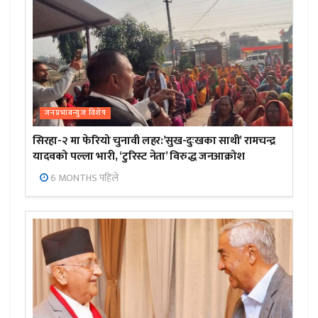
जनप्रभाबन्युज विशेष
सिरहा-२ मा फेरियो चुनावी लहर:’सुख-दुःखका साथी’ रामचन्द्र
यादवको पल्ला भारी, ‘टुरिस्ट नेता’ विरुद्ध जनआक्रोश
6 MONTHS पहिले