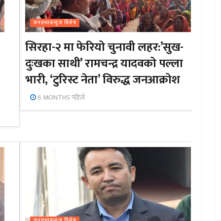
जनप्रभाबन्युज विशेष
सिरहा-२ मा फेरियो चुनावी लहर:’सुख-
दुःखका साथी’ रामचन्द्र यादवको पल्ला
भारी, ‘टुरिस्ट नेता’ विरुद्ध जनआक्रोश
6 MONTHS पहिले
जनप्रभाबन्युज विशेष