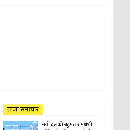
ताजा समाचार
नयाँ दलको बहुमत र मधेशी