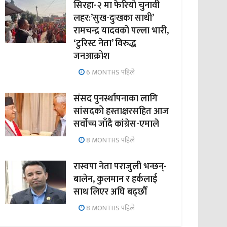
सिरहा-२ मा फेरियो चुनावी
लहर:’सुख-दुःखका साथी’
रामचन्द्र यादवको पल्ला भारी,
‘टुरिस्ट नेता’ विरुद्ध
जनआक्रोश
6 MONTHS पहिले
संसद पुनर्स्थापनाका लागि
सांसदको हस्ताक्षरसहित आज
सर्वोच्च जाँदै कांग्रेस-एमाले
8 MONTHS पहिले
रास्वपा नेता पराजुली भन्छन्-
बालेन, कुलमान र हर्कलाई
साथ लिएर अघि बढ्छौँ
8 MONTHS पहिले