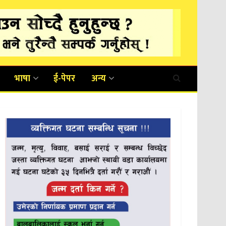
भाषा
ई-पेपर
अन्य