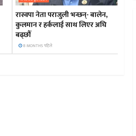
रास्वपा नेता पराजुली भन्छन्- बालेन,
कुलमान र हर्कलाई साथ लिएर अघि
बढ्छौँ
8 MONTHS पहिले