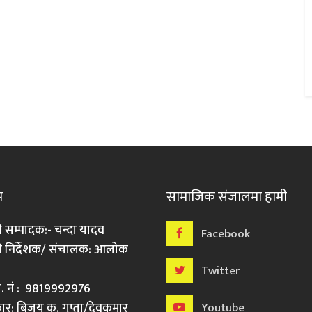
म
सामाजिक संजालमा हामी
ी सम्पादक:- चन्दा यादव
Facebook
री निर्देशक/ संचालक: आलोक
Twitter
मो. नं : 9819992976
र: बिजय कु. गुप्ता/देवकुमार
Youtube