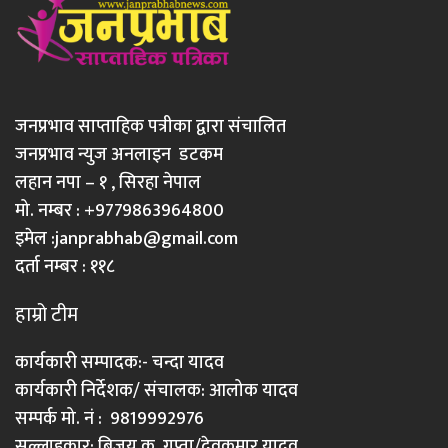
जनप्रभाव साप्ताहिक पत्रीका द्वारा संचालित
जनप्रभाव न्युज अनलाइन डटकम
लहान नपा – १ , सिरहा नेपाल
मो. नम्बर : +9779863964800
इमेल :
janprabhab@gmail.com
दर्ता नम्बर : ११८
हाम्रो टीम
कार्यकारी सम्पादक:- चन्दा यादव
कार्यकारी निर्देशक/ संचालक: आलोक यादव
सम्पर्क मो. नं : 9819992976
सल्लाहकार: बिजय कु. गुप्ता/देवकुमार यादव