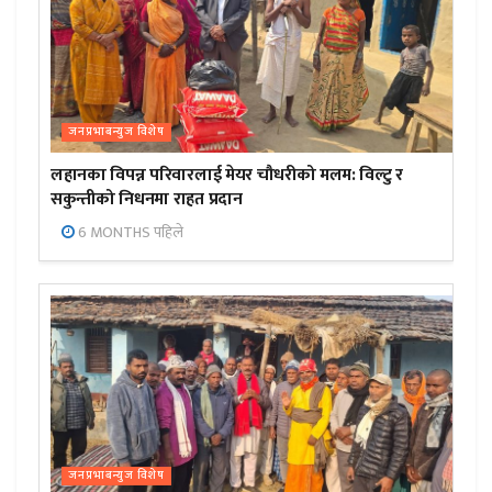
जनप्रभाबन्युज विशेष
लहानका विपन्न परिवारलाई मेयर चौधरीको मलम: विल्टु र
सकुन्तीको निधनमा राहत प्रदान
6 MONTHS पहिले
जनप्रभाबन्युज विशेष