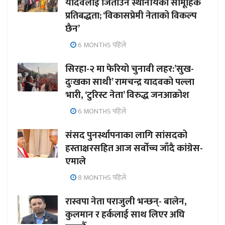
यादवलाई जिताउन स्थानीयको सामूहिक
प्रतिबद्धता; ‘विकासप्रेमी नेताको विकल्प
छैन’
6 MONTHS पहिले
सिरहा-२ मा फेरियो चुनावी लहर:’सुख-
दुःखका साथी’ रामचन्द्र यादवको पल्ला
भारी, ‘टुरिस्ट नेता’ विरुद्ध जनआक्रोश
6 MONTHS पहिले
संसद पुनर्स्थापनाका लागि सांसदको
हस्ताक्षरसहित आज सर्वोच्च जाँदै कांग्रेस-
एमाले
8 MONTHS पहिले
रास्वपा नेता पराजुली भन्छन्- बालेन,
कुलमान र हर्कलाई साथ लिएर अघि