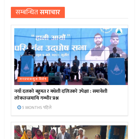
सम्बन्धित
समाचार
जनप्रभाबन्युज विशेष
नयाँ दलको बहुमत र मधेशी दलितको उपेक्षा : समावेशी
लोकतन्त्रमाथि गम्भीर प्रश्न
5 MONTHS पहिले