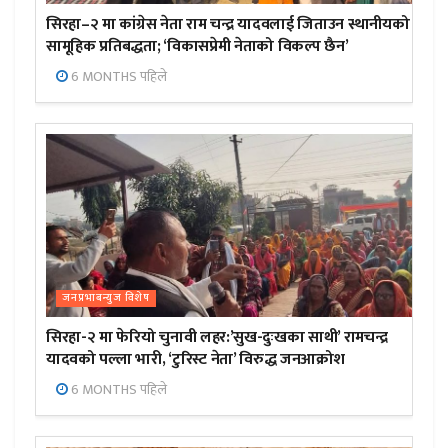
सिरहा–२ मा कांग्रेस नेता राम चन्द्र यादवलाई जिताउन स्थानीयको
सामूहिक प्रतिबद्धता; ‘विकासप्रेमी नेताको विकल्प छैन’
6 MONTHS पहिले
जनप्रभाबन्युज विशेष
सिरहा-२ मा फेरियो चुनावी लहर:’सुख-दुःखका साथी’ रामचन्द्र
यादवको पल्ला भारी, ‘टुरिस्ट नेता’ विरुद्ध जनआक्रोश
6 MONTHS पहिले