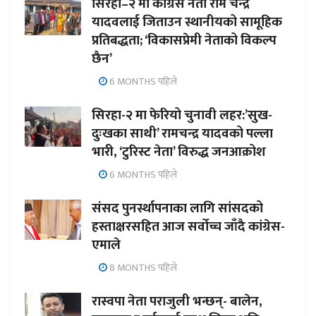
सिरहा–२ मा कांग्रेस नेता राम चन्द्र
यादवलाई जिताउन स्थानीयको सामूहिक
प्रतिबद्धता; ‘विकासप्रेमी नेताको विकल्प
छैन’
6 MONTHS पहिले
सिरहा-२ मा फेरियो चुनावी लहर:’सुख-
दुःखका साथी’ रामचन्द्र यादवको पल्ला
भारी, ‘टुरिस्ट नेता’ विरुद्ध जनआक्रोश
6 MONTHS पहिले
संसद पुनर्स्थापनाका लागि सांसदको
हस्ताक्षरसहित आज सर्वोच्च जाँदै कांग्रेस-
एमाले
8 MONTHS पहिले
रास्वपा नेता पराजुली भन्छन्- बालेन,