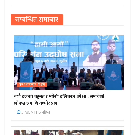
सम्बन्धित
समाचार
जनप्रभाबन्युज विशेष
नयाँ दलको बहुमत र मधेशी दलितको उपेक्षा : समावेशी
लोकतन्त्रमाथि गम्भीर प्रश्न
5 MONTHS पहिले