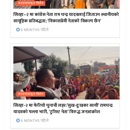
जनप्रभाबन्युज विशेष
सिरहा–२ मा कांग्रेस नेता राम चन्द्र यादवलाई जिताउन स्थानीयको
सामूहिक प्रतिबद्धता; ‘विकासप्रेमी नेताको विकल्प छैन’
6 MONTHS पहिले
जनप्रभाबन्युज विशेष
सिरहा-२ मा फेरियो चुनावी लहर:’सुख-दुःखका साथी’ रामचन्द्र
यादवको पल्ला भारी, ‘टुरिस्ट नेता’ विरुद्ध जनआक्रोश
6 MONTHS पहिले