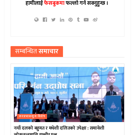
हामीलाई
फेसबुकमा
फल्लो गर्न सक्नुहुन्छ ।
सम्बन्धित
समाचार
जनप्रभाबन्युज विशेष
नयाँ दलको बहुमत र मधेशी दलितको उपेक्षा : समावेशी
लोकतन्त्रमाथि गम्भीर प्रश्न