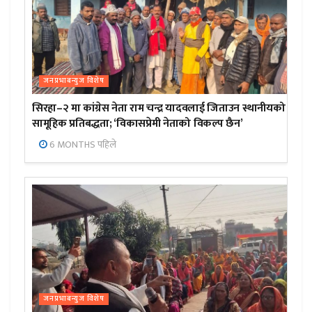
जनप्रभाबन्युज विशेष
सिरहा–२ मा कांग्रेस नेता राम चन्द्र यादवलाई जिताउन स्थानीयको
सामूहिक प्रतिबद्धता; ‘विकासप्रेमी नेताको विकल्प छैन’
6 MONTHS पहिले
जनप्रभाबन्युज विशेष