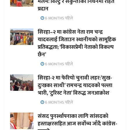
मलम: विल्टु र सकुन्तीको निधनमा राहत
प्रदान
6 MONTHS पहिले
सिरहा–२ मा कांग्रेस नेता राम चन्द्र
यादवलाई जिताउन स्थानीयको सामूहिक
प्रतिबद्धता; ‘विकासप्रेमी नेताको विकल्प
छैन’
6 MONTHS पहिले
सिरहा-२ मा फेरियो चुनावी लहर:’सुख-
दुःखका साथी’ रामचन्द्र यादवको पल्ला
भारी, ‘टुरिस्ट नेता’ विरुद्ध जनआक्रोश
6 MONTHS पहिले
संसद पुनर्स्थापनाका लागि सांसदको
हस्ताक्षरसहित आज सर्वोच्च जाँदै कांग्रेस-