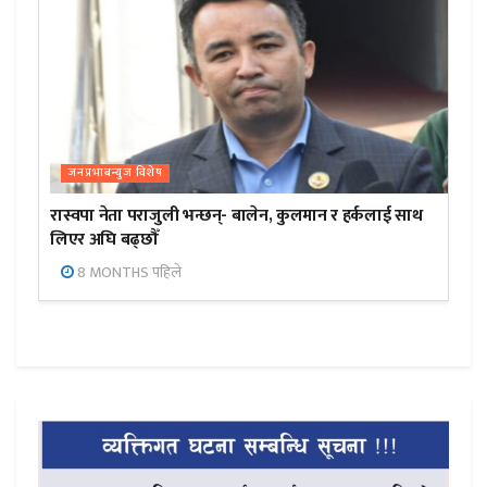
जनप्रभाबन्युज विशेष
रास्वपा नेता पराजुली भन्छन्- बालेन, कुलमान र हर्कलाई साथ
लिएर अघि बढ्छौँ
8 MONTHS पहिले