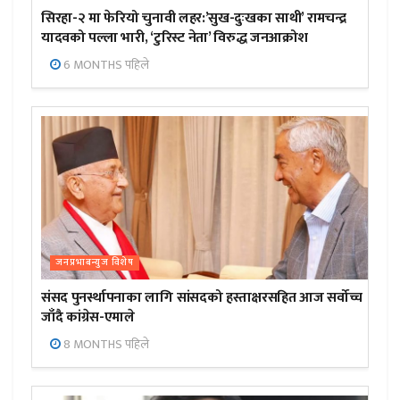
सिरहा-२ मा फेरियो चुनावी लहर:’सुख-दुःखका साथी’ रामचन्द्र
यादवको पल्ला भारी, ‘टुरिस्ट नेता’ विरुद्ध जनआक्रोश
6 MONTHS पहिले
जनप्रभाबन्युज विशेष
संसद पुनर्स्थापनाका लागि सांसदको हस्ताक्षरसहित आज सर्वोच्च
जाँदै कांग्रेस-एमाले
8 MONTHS पहिले