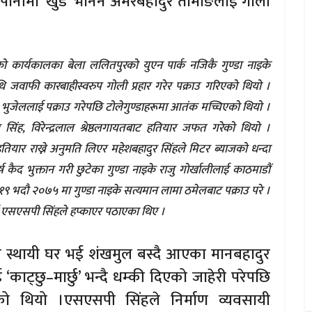
ानीमा ‘खुँडे’ भनिने अमरबहादुर तामाङलाई गोली
को कार्यकालका बेला ललितपुरको युएन पार्क नजिकै गुण्डा नाइके
जवाफी कारबाहीस्वरुप गोली प्रहार गरेर पक्राउ गरिएको थियो ।
भुजेललाई पक्राउ गरेपछि टोलेगुण्डाहरूमा आतंक मच्चिएको थियो ।
ंह, विरेन्द्रलाल श्रेष्ठलगायतबाट हतियार जफत गरेको थियो ।
ियार राख्ने अनुमति लिएर महेशबहादुर सिंहले मिटर ब्याजको धन्दा
र्ष कैद भुक्तान गरी छुटेका गुण्डा नाइके राजु गोर्खालीलाई काठमाडौं
१९ भदौ २०७५ मा गुण्डा नाइके सत्यमान लामा ठमेलबाट पक्राउ परे ।
ई एसएसपी सिंहले हप्काएर पठाएका थिए ।
 स्थायी घर भई शंखमुल बस्दै आएका मानबहादुर
ट्छु–मार्छु’ भन्दै धम्की दिएको जाहेरी परेपछि
एको थियो ।एसएसपी सिंहले निर्माण व्यवसायी