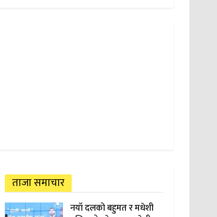
ताजा समाचार
नयाँ दलको बहुमत र मधेशी