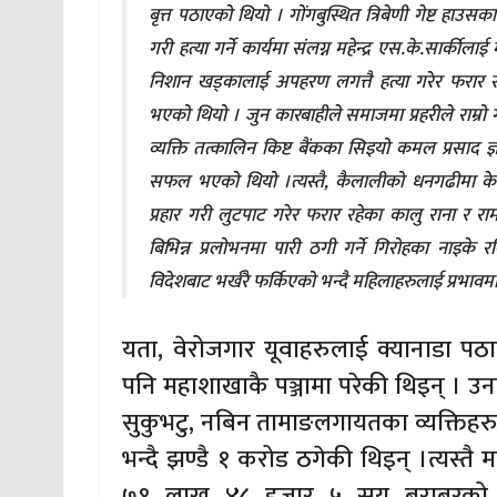
बृत्त पठाएको थियो । गोंगबुस्थित त्रिबेणी गेष्ट हाउ
गरी हत्या गर्ने कार्यमा संलग्न महेन्द्र एस.के.सार्
निशान खड्कालाई अपहरण लगत्तै हत्या गरेर फरार र
भएको थियो । जुन कारबाहीले समाजमा प्रहरीले राम्रो
व्यक्ति तत्कालिन किष्ट बैंकका सिइयो कमल प्रसाद 
सफल भएको थियो ।त्यस्तै, कैलालीको धनगढीमा केन्ट ट
प्रहार गरी लुटपाट गरेर फरार रहेका कालु राना र रा
बिभिन्न प्रलोभनमा पारी ठगी गर्ने गिरोहका नाइके
विदेशबाट भर्खरै फर्किएको भन्दै महिलाहरुलाई प्रभावम
यता, वेरोजगार यूवाहरुलाई क्यानाडा पठा
पनि महाशाखाकै पञ्जामा परेकी थिइन् । उनले
सुकुभटु, नबिन तामाङलगायतका व्यक्तिहर
भन्दै झण्डै १ करोड ठगेकी थिइन् ।त्यस्तै
७१ लाख ४८ हजार ५ सय बराबरको लेडिज