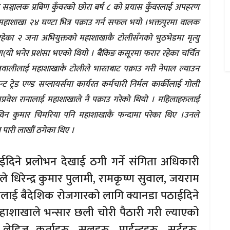
सका सञ्चालक प्रबिण कुँवरको छोरा बर्ष ८ को प्रयास कुँवरलाई अपहरण
कीलाई महाशाखा २४ घण्टा भित्र पक्राउ गर्न सफल भयो ।भक्तपुरमा वालक
हेका २ जना अभियुक्तको महाशाखाकै टोलीसँगको भुठभेडमा मृत्यु
 ग(यो भनेर प्रशंसा भएको थियो । बैकिङ कसूरमा फरार रहेका चर्चित
ज्ञवालीलाई महाशाखाकै टोलीले भारतबाट पक्राउ गरी नेपाल ल्याउन
्रेड एण्ड सप्लायर्समा कार्यरत कर्मचारी निर्मल कार्कीलाई गोली
मप्रवेश रानालाई महाशाखाले नै पक्राउ गरेको थियो । महिलाहरुलाई
 रविन कुमार चिमरिया पनि महाशाखाकै फन्दामा परेका थिए ।उनले
ा पारी लाखौं ठगेका थिए ।
ईदिने प्रलोभन देखाई ठगी गर्ने संगिता अधिकारी
 धिरेन्द्र कुमार पुलामी, रामकृष्ण सुवाल, जयराम
ुलाई बैदेशिक रोजगारको लागि क्यानडा पठाईदिने
 महाशाखाले भन्सार छली चोरी पैठारी गरी ल्याएको
 कुर्ताहरु, सलहरु, पाईन्टहरु, सर्टहरु,