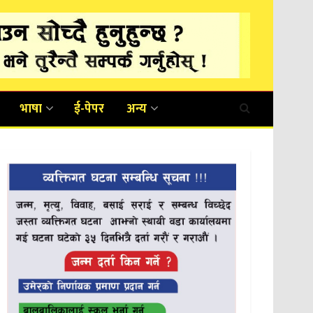
भाषा
ई-पेपर
अन्य