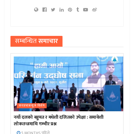
सम्बन्धित
समाचार
जनप्रभाबन्युज विशेष
नयाँ दलको बहुमत र मधेशी दलितको उपेक्षा : समावेशी
लोकतन्त्रमाथि गम्भीर प्रश्न
5 MONTHS पहिले