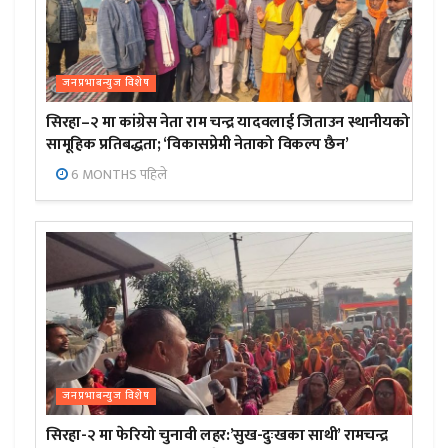
जनप्रभाबन्युज विशेष
सिरहा–२ मा कांग्रेस नेता राम चन्द्र यादवलाई जिताउन स्थानीयको
सामूहिक प्रतिबद्धता; ‘विकासप्रेमी नेताको विकल्प छैन’
6 MONTHS पहिले
जनप्रभाबन्युज विशेष
सिरहा-२ मा फेरियो चुनावी लहर:’सुख-दुःखका साथी’ रामचन्द्र