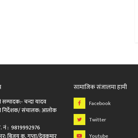
म
सामाजिक संजालमा हामी
ी सम्पादक:- चन्दा यादव
Facebook
री निर्देशक/ संचालक: आलोक
Twitter
मो. नं : 9819992976
र: बिजय कु. गुप्ता/देवकुमार
Youtube