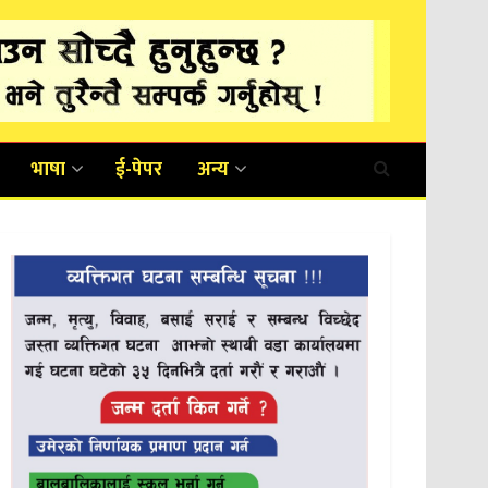
भाषा
ई-पेपर
अन्य