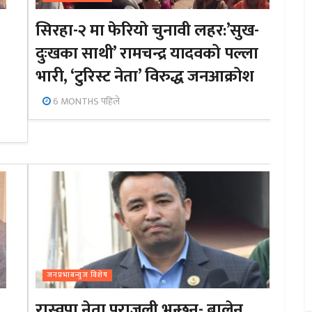
सिरहा-२ मा फेरियो चुनावी लहर:’सुख-
दुःखका साथी’ रामचन्द्र यादवको पल्ला
भारी, ‘टुरिस्ट नेता’ विरुद्ध जनआक्रोश
6 MONTHS पहिले
जनप्रभाबन्युज विशेष
रास्वपा नेता पराजुली भन्छन्- बालेन,