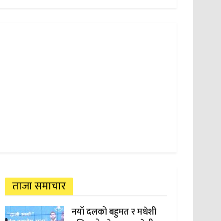
ताजा समाचार
नयाँ दलको बहुमत र मधेशी