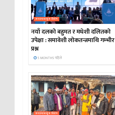
जनप्रभाबन्युज विशेष
नयाँ दलको बहुमत र मधेशी दलितको
उपेक्षा : समावेशी लोकतन्त्रमाथि गम्भीर
प्रश्न
5 MONTHS पहिले
जनप्रभाबन्युज विशेष