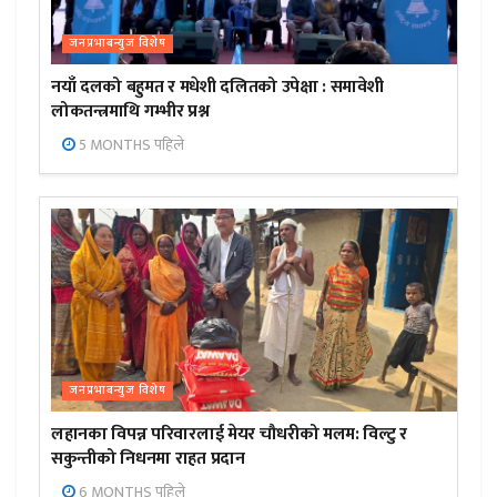
जनप्रभाबन्युज विशेष
नयाँ दलको बहुमत र मधेशी दलितको उपेक्षा : समावेशी
लोकतन्त्रमाथि गम्भीर प्रश्न
5 MONTHS पहिले
जनप्रभाबन्युज विशेष
लहानका विपन्न परिवारलाई मेयर चौधरीको मलम: विल्टु र
सकुन्तीको निधनमा राहत प्रदान
6 MONTHS पहिले