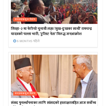
जनप्रभाबन्युज विशेष
सिरहा-२ मा फेरियो चुनावी लहर:’सुख-दुःखका साथी’ रामचन्द्र
यादवको पल्ला भारी, ‘टुरिस्ट नेता’ विरुद्ध जनआक्रोश
6 MONTHS पहिले
जनप्रभाबन्युज विशेष
संसद पुनर्स्थापनाका लागि सांसदको हस्ताक्षरसहित आज सर्वोच्च