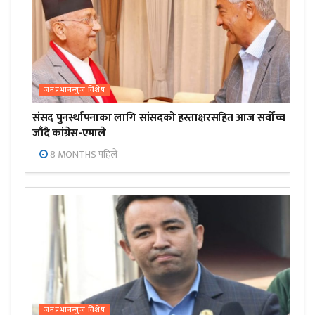
जनप्रभाबन्युज विशेष
संसद पुनर्स्थापनाका लागि सांसदको हस्ताक्षरसहित आज सर्वोच्च
जाँदै कांग्रेस-एमाले
8 MONTHS पहिले
जनप्रभाबन्युज विशेष