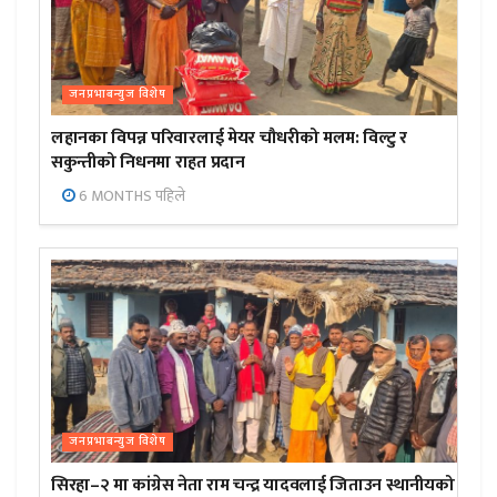
जनप्रभाबन्युज विशेष
लहानका विपन्न परिवारलाई मेयर चौधरीको मलम: विल्टु र
सकुन्तीको निधनमा राहत प्रदान
6 MONTHS पहिले
जनप्रभाबन्युज विशेष
सिरहा–२ मा कांग्रेस नेता राम चन्द्र यादवलाई जिताउन स्थानीयको