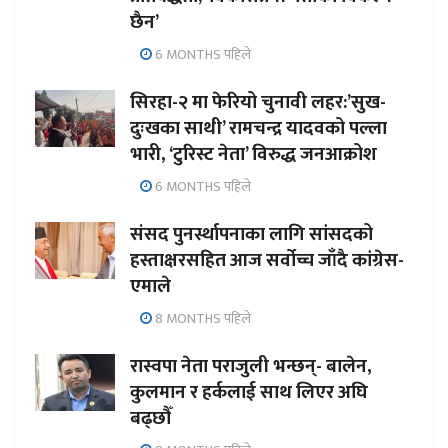
छैन’
6 MONTHS पहिले
सिरहा-२ मा फेरियो चुनावी लहर:’सुख-
दुःखका साथी’ रामचन्द्र यादवको पल्ला
भारी, ‘टुरिस्ट नेता’ विरुद्ध जनआक्रोश
6 MONTHS पहिले
संसद पुनर्स्थापनाका लागि सांसदको
हस्ताक्षरसहित आज सर्वोच्च जाँदै कांग्रेस-
एमाले
8 MONTHS पहिले
रास्वपा नेता पराजुली भन्छन्- बालेन,
कुलमान र हर्कलाई साथ लिएर अघि
बढ्छौँ