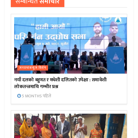
सम्बन्धित
समाचार
जनप्रभाबन्युज विशेष
नयाँ दलको बहुमत र मधेशी दलितको उपेक्षा : समावेशी
लोकतन्त्रमाथि गम्भीर प्रश्न
5 MONTHS पहिले