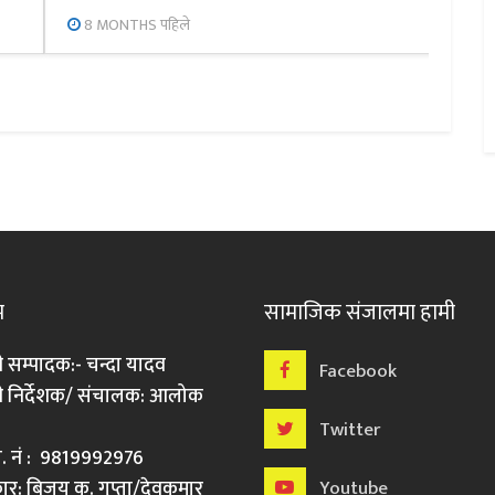
8 MONTHS पहिले
म
सामाजिक संजालमा हामी
ी सम्पादक:- चन्दा यादव
Facebook
री निर्देशक/ संचालक: आलोक
Twitter
मो. नं : 9819992976
र: बिजय कु. गुप्ता/देवकुमार
Youtube