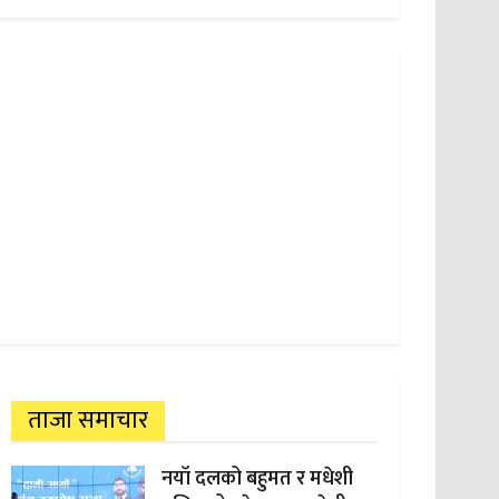
ताजा समाचार
नयाँ दलको बहुमत र मधेशी