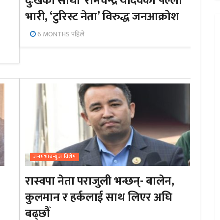
दुःखका साथी’ रामचन्द्र यादवको पल्ला
भारी, ‘टुरिस्ट नेता’ विरुद्ध जनआक्रोश
6 MONTHS पहिले
जनप्रभाबन्युज विशेष
रास्वपा नेता पराजुली भन्छन्- बालेन,
कुलमान र हर्कलाई साथ लिएर अघि
बढ्छौँ