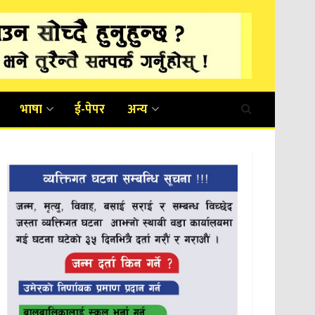
भाषा
ई-पेपर
अन्य