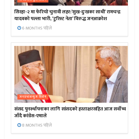
सिरहा-२ मा फेरियो चुनावी लहर:’सुख-दुःखका साथी’ रामचन्द्र
यादवको पल्ला भारी, ‘टुरिस्ट नेता’ विरुद्ध जनआक्रोश
6 MONTHS पहिले
जनप्रभाबन्युज विशेष
संसद पुनर्स्थापनाका लागि सांसदको हस्ताक्षरसहित आज सर्वोच्च
जाँदै कांग्रेस-एमाले
8 MONTHS पहिले