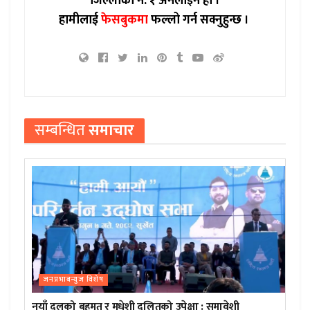
जिल्लाको नं. १ अनलाइन हो ।
हामीलाई
फेसबुकमा
फल्लो गर्न सक्नुहुन्छ ।
सम्बन्धित
समाचार
जनप्रभाबन्युज विशेष
नयाँ दलको बहुमत र मधेशी दलितको उपेक्षा : समावेशी