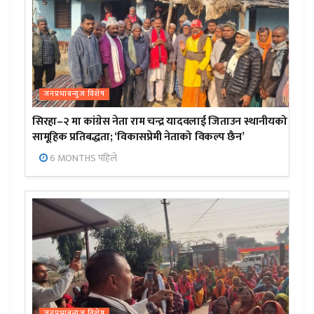
जनप्रभाबन्युज विशेष
सिरहा–२ मा कांग्रेस नेता राम चन्द्र यादवलाई जिताउन स्थानीयको
सामूहिक प्रतिबद्धता; ‘विकासप्रेमी नेताको विकल्प छैन’
6 MONTHS पहिले
जनप्रभाबन्युज विशेष