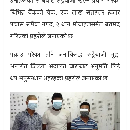
उनीहरूकाे साथबाट सट्टेबाजी खेल्न प्रयोग गरेको
बिभिन्न बैंकको चेक, एक लाख सतहत्तर हजार
पचास रूपैया नगद, २ थान मोबाइलसमेत बरामद
गरिएकाे प्रहरीले जनाएकाे छ।
पक्राउ परेका तीनै जनाबिरूद्ध सट्टेबाजी मुद्दा
अन्तर्गत जिल्ला अदालत बाराबाट अनुमति लिई
थप अनुसन्धान भइरहेको प्रहरीले जनाएकाे छ।