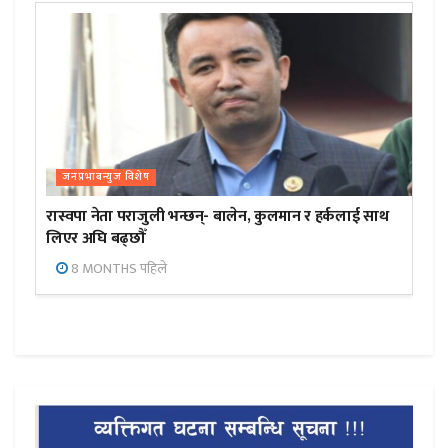
जनप्रभाबन्युज विशेष
रास्वपा नेता पराजुली भन्छन्- बालेन, कुलमान र हर्कलाई साथ
लिएर अघि बढ्छौँ
8 MONTHS पहिले