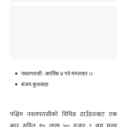
नवलपरासी : कार्तिक ४ गते मंगलवार ।।
संजय कुशवाहा
पश्चिम नवलपरासीको विभिन्न ठाउँहरुबाट एक
कार सहित १५ लाख ५० हजार ३ सय मूल्य