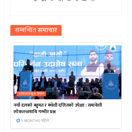
सम्बन्धित
समाचार
जनप्रभाबन्युज विशेष
नयाँ दलको बहुमत र मधेशी दलितको उपेक्षा : समावेशी
लोकतन्त्रमाथि गम्भीर प्रश्न
5 MONTHS पहिले