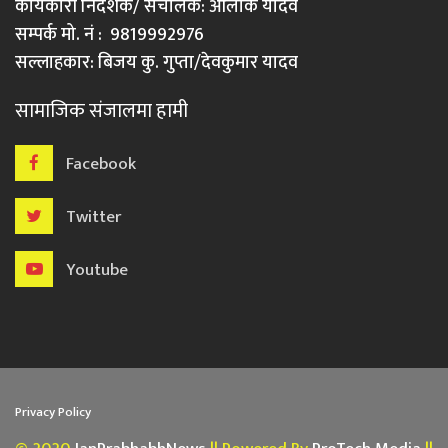
कार्यकारी निर्देशक/ संचालक: आलोक यादव
सम्पर्क मो. नं : 9819992976
सल्लाहकार: बिजय कु. गुप्ता/देवकुमार यादव
सामाजिक संजालमा हामी
Facebook
Twitter
Youtube
Privacy Policy