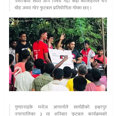
नवरात्रीमा समेत जान निषेध गर्दा केही ब्यक्तिहरुले भने
भीड जम्मा गरेर फुटबल प्रतियोगिता गरेका छन् ।
गुण्डानाइके मनोज आचार्यले सर्लाहीको इश्वरपुर
नगरपालिका ३ मा शनिबार फुटबल कार्यक्रमको