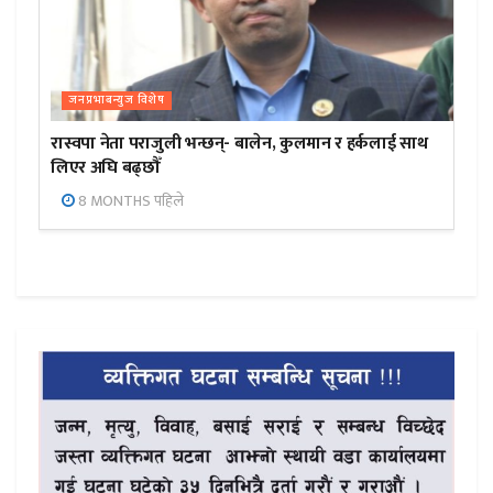
जनप्रभाबन्युज विशेष
रास्वपा नेता पराजुली भन्छन्- बालेन, कुलमान र हर्कलाई साथ
लिएर अघि बढ्छौँ
8 MONTHS पहिले