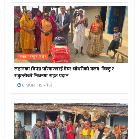
जनप्रभाबन्युज विशेष
लहानका विपन्न परिवारलाई मेयर चौधरीको मलम: विल्टु र
सकुन्तीको निधनमा राहत प्रदान
6 MONTHS पहिले