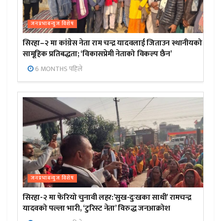
जनप्रभाबन्युज विशेष
सिरहा–२ मा कांग्रेस नेता राम चन्द्र यादवलाई जिताउन स्थानीयको
सामूहिक प्रतिबद्धता; ‘विकासप्रेमी नेताको विकल्प छैन’
6 MONTHS पहिले
जनप्रभाबन्युज विशेष
सिरहा-२ मा फेरियो चुनावी लहर:’सुख-दुःखका साथी’ रामचन्द्र
यादवको पल्ला भारी, ‘टुरिस्ट नेता’ विरुद्ध जनआक्रोश