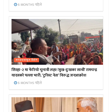
6 MONTHS पहिले
जनप्रभाबन्युज विशेष
सिरहा-२ मा फेरियो चुनावी लहर:’सुख-दुःखका साथी’ रामचन्द्र
यादवको पल्ला भारी, ‘टुरिस्ट नेता’ विरुद्ध जनआक्रोश
6 MONTHS पहिले