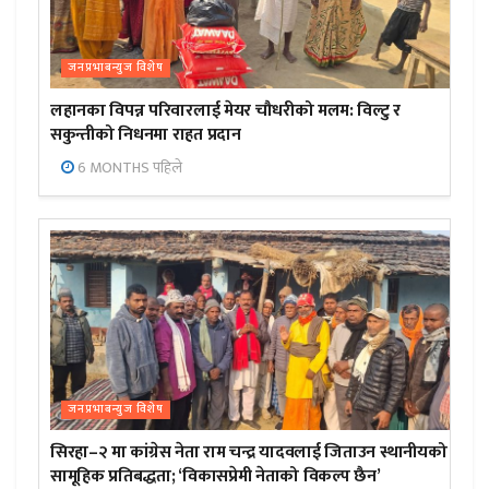
जनप्रभाबन्युज विशेष
लहानका विपन्न परिवारलाई मेयर चौधरीको मलम: विल्टु र
सकुन्तीको निधनमा राहत प्रदान
6 MONTHS पहिले
जनप्रभाबन्युज विशेष
सिरहा–२ मा कांग्रेस नेता राम चन्द्र यादवलाई जिताउन स्थानीयको
सामूहिक प्रतिबद्धता; ‘विकासप्रेमी नेताको विकल्प छैन’