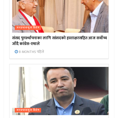
जनप्रभाबन्युज विशेष
संसद पुनर्स्थापनाका लागि सांसदको हस्ताक्षरसहित आज सर्वोच्च
जाँदै कांग्रेस-एमाले
8 MONTHS पहिले
जनप्रभाबन्युज विशेष