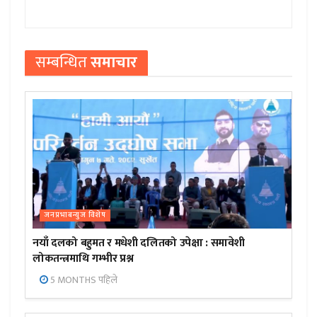
सम्बन्धित
समाचार
जनप्रभाबन्युज विशेष
नयाँ दलको बहुमत र मधेशी दलितको उपेक्षा : समावेशी
लोकतन्त्रमाथि गम्भीर प्रश्न
5 MONTHS पहिले