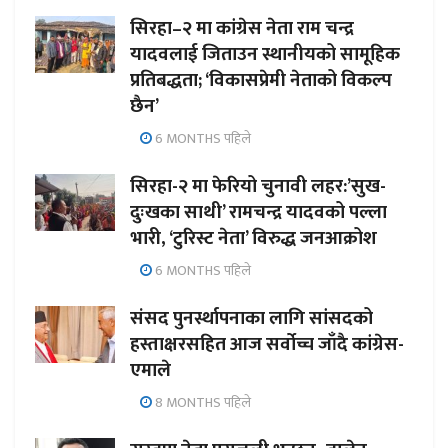
सिरहा–२ मा कांग्रेस नेता राम चन्द्र
यादवलाई जिताउन स्थानीयको सामूहिक
प्रतिबद्धता; ‘विकासप्रेमी नेताको विकल्प
छैन’
6 MONTHS पहिले
सिरहा-२ मा फेरियो चुनावी लहर:’सुख-
दुःखका साथी’ रामचन्द्र यादवको पल्ला
भारी, ‘टुरिस्ट नेता’ विरुद्ध जनआक्रोश
6 MONTHS पहिले
संसद पुनर्स्थापनाका लागि सांसदको
हस्ताक्षरसहित आज सर्वोच्च जाँदै कांग्रेस-
एमाले
8 MONTHS पहिले