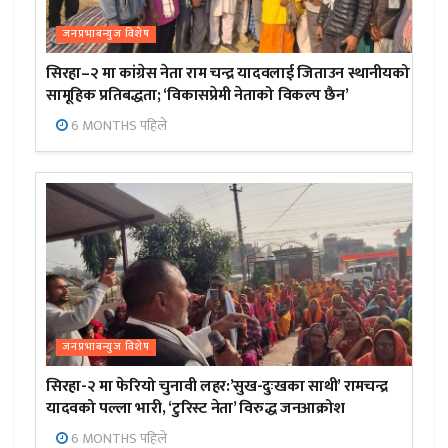
जनप्रभाबन्युज विशेष
सिरहा–२ मा कांग्रेस नेता राम चन्द्र यादवलाई जिताउन स्थानीयको
सामूहिक प्रतिबद्धता; ‘विकासप्रेमी नेताको विकल्प छैन’
6 MONTHS पहिले
जनप्रभाबन्युज विशेष
सिरहा-२ मा फेरियो चुनावी लहर:’सुख-दुःखका साथी’ रामचन्द्र
यादवको पल्ला भारी, ‘टुरिस्ट नेता’ विरुद्ध जनआक्रोश
6 MONTHS पहिले