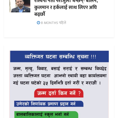
रास्वपा नेता पराजुली भन्छन्- बालेन,
कुलमान र हर्कलाई साथ लिएर अघि
बढ्छौँ
8 MONTHS पहिले