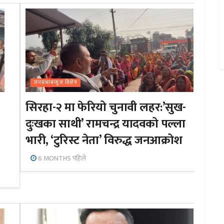
जनप्रभाबन्युज विशेष
सिरहा-२ मा फेरियो चुनावी लहर:’सुख-
दुःखका साथी’ रामचन्द्र यादवको पल्ला
भारी, ‘टुरिस्ट नेता’ विरुद्ध जनआक्रोश
6 MONTHS पहिले