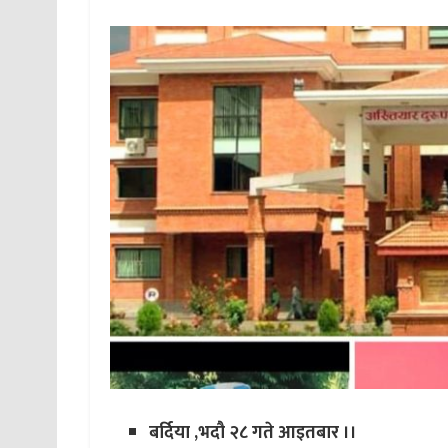
बर्दिया ,भदौ २८ गते आइतबार ।।