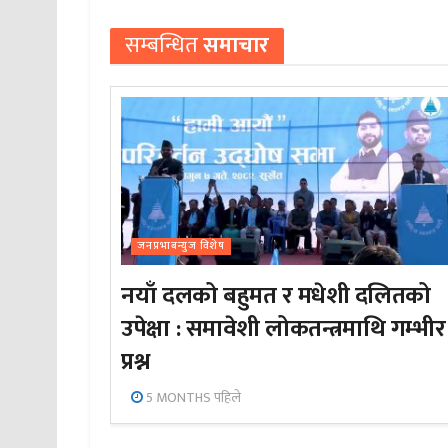
सम्बन्धित
समाचार
जनप्रभाबन्युज विशेष
नयाँ दलको बहुमत र मधेशी दलितको
उपेक्षा : समावेशी लोकतन्त्रमाथि गम्भीर
प्रश्न
5 MONTHS पहिले