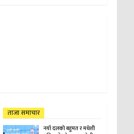
ताजा समाचार
नयाँ दलको बहुमत र मधेशी