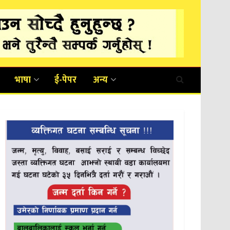
भाषा
ई-पेपर
अन्य