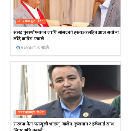
जनप्रभाबन्युज विशेष
संसद पुनर्स्थापनाका लागि सांसदको हस्ताक्षरसहित आज सर्वोच्च
जाँदै कांग्रेस-एमाले
8 MONTHS पहिले
जनप्रभाबन्युज विशेष
रास्वपा नेता पराजुली भन्छन्- बालेन, कुलमान र हर्कलाई साथ
लिएर अघि बढ्छौँ