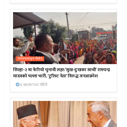
जनप्रभाबन्युज विशेष
सिरहा-२ मा फेरियो चुनावी लहर:’सुख-दुःखका साथी’ रामचन्द्र
यादवको पल्ला भारी, ‘टुरिस्ट नेता’ विरुद्ध जनआक्रोश
6 MONTHS पहिले