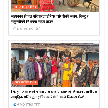
जनप्रभाबन्युज विशेष
लहानका विपन्न परिवारलाई मेयर चौधरीको मलम: विल्टु र
सकुन्तीको निधनमा राहत प्रदान
6 MONTHS पहिले
जनप्रभाबन्युज विशेष
सिरहा–२ मा कांग्रेस नेता राम चन्द्र यादवलाई जिताउन स्थानीयको
सामूहिक प्रतिबद्धता; ‘विकासप्रेमी नेताको विकल्प छैन’
6 MONTHS पहिले