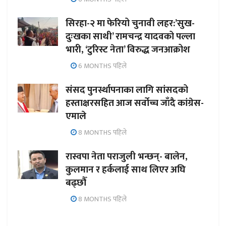
सिरहा-२ मा फेरियो चुनावी लहर:’सुख-
दुःखका साथी’ रामचन्द्र यादवको पल्ला
भारी, ‘टुरिस्ट नेता’ विरुद्ध जनआक्रोश
6 MONTHS पहिले
संसद पुनर्स्थापनाका लागि सांसदको
हस्ताक्षरसहित आज सर्वोच्च जाँदै कांग्रेस-
एमाले
8 MONTHS पहिले
रास्वपा नेता पराजुली भन्छन्- बालेन,
कुलमान र हर्कलाई साथ लिएर अघि
बढ्छौँ
8 MONTHS पहिले