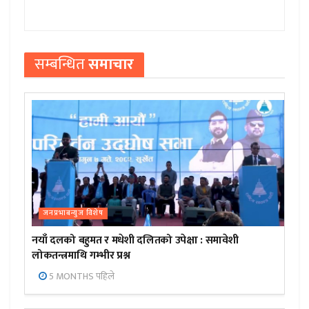
सम्बन्धित
समाचार
जनप्रभाबन्युज विशेष
नयाँ दलको बहुमत र मधेशी दलितको उपेक्षा : समावेशी
लोकतन्त्रमाथि गम्भीर प्रश्न
5 MONTHS पहिले