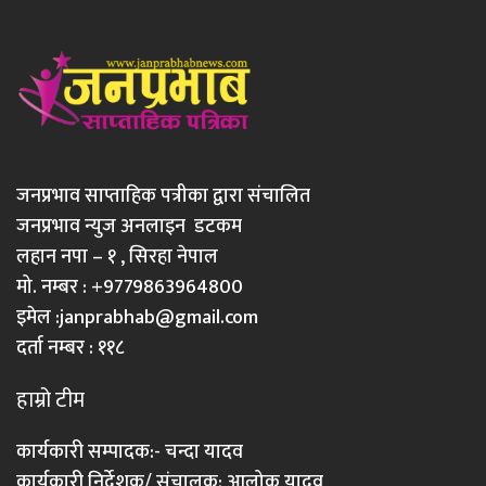
जनप्रभाव साप्ताहिक पत्रीका द्वारा संचालित
जनप्रभाव न्युज अनलाइन डटकम
लहान नपा – १ , सिरहा नेपाल
मो. नम्बर : +9779863964800
इमेल :
janprabhab@gmail.com
दर्ता नम्बर : ११८
हाम्रो टीम
कार्यकारी सम्पादक:- चन्दा यादव
कार्यकारी निर्देशक/ संचालक: आलोक यादव