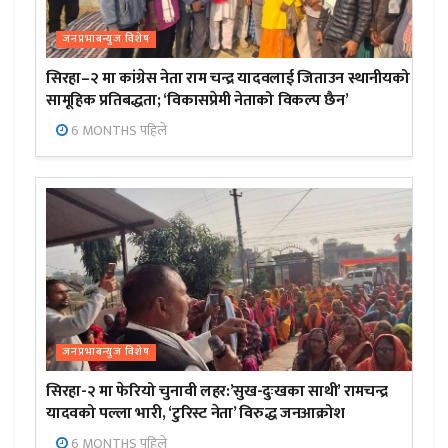
जनप्रभाबन्युज विशेष
सिरहा–२ मा कांग्रेस नेता राम चन्द्र यादवलाई जिताउन स्थानीयको
सामूहिक प्रतिबद्धता; ‘विकासप्रेमी नेताको विकल्प छैन’
6 MONTHS पहिले
जनप्रभाबन्युज विशेष
सिरहा-२ मा फेरियो चुनावी लहर:’सुख-दुःखका साथी’ रामचन्द्र
यादवको पल्ला भारी, ‘टुरिस्ट नेता’ विरुद्ध जनआक्रोश
6 MONTHS पहिले