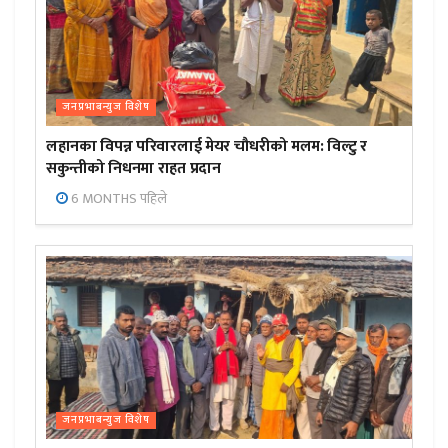
जनप्रभाबन्युज विशेष
लहानका विपन्न परिवारलाई मेयर चौधरीको मलम: विल्टु र
सकुन्तीको निधनमा राहत प्रदान
6 MONTHS पहिले
जनप्रभाबन्युज विशेष