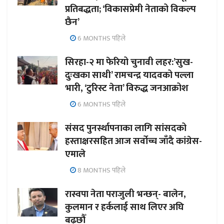
प्रतिबद्धता; ‘विकासप्रेमी नेताको विकल्प
छैन’
6 MONTHS पहिले
सिरहा-२ मा फेरियो चुनावी लहर:’सुख-
दुःखका साथी’ रामचन्द्र यादवको पल्ला
भारी, ‘टुरिस्ट नेता’ विरुद्ध जनआक्रोश
6 MONTHS पहिले
संसद पुनर्स्थापनाका लागि सांसदको
हस्ताक्षरसहित आज सर्वोच्च जाँदै कांग्रेस-
एमाले
8 MONTHS पहिले
रास्वपा नेता पराजुली भन्छन्- बालेन,
कुलमान र हर्कलाई साथ लिएर अघि
बढ्छौँ