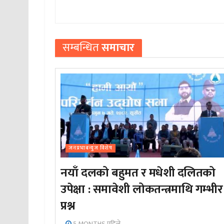
सम्बन्धित
समाचार
जनप्रभाबन्युज विशेष
नयाँ दलको बहुमत र मधेशी दलितको
उपेक्षा : समावेशी लोकतन्त्रमाथि गम्भीर
प्रश्न
5 MONTHS पहिले