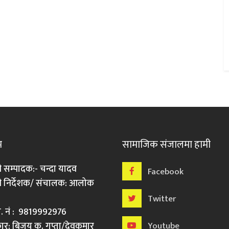
म
सामाजिक संजालमा हामी
ी सम्पादक:- चन्दा यादव
Facebook
री निर्देशक/ संचालक: आलोक
Twitter
मो. नं : 9819992976
र: बिजय कु. गुप्ता/देवकुमार
Youtube