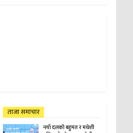
ताजा समाचार
नयाँ दलको बहुमत र मधेशी