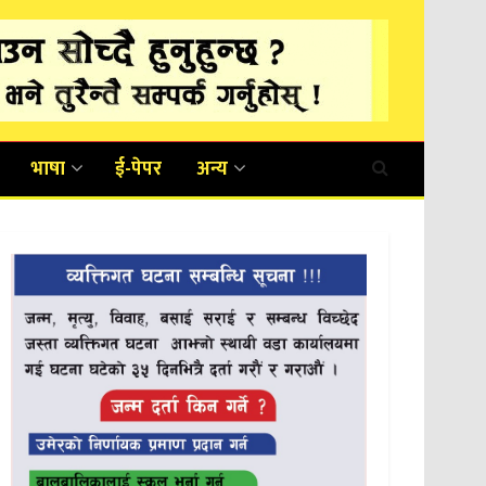
भाषा
ई-पेपर
अन्य