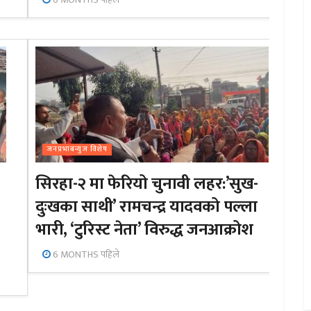
जनप्रभाबन्युज विशेष
सिरहा-२ मा फेरियो चुनावी लहर:’सुख-
दुःखका साथी’ रामचन्द्र यादवको पल्ला
भारी, ‘टुरिस्ट नेता’ विरुद्ध जनआक्रोश
6 MONTHS पहिले