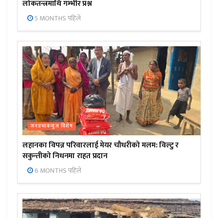
लोकतन्त्रमाथि गम्भीर प्रश्न
5 MONTHS पहिले
जनप्रभाबन्युज विशेष
लहानका विपन्न परिवारलाई मेयर चौधरीको मलम: विल्टु र
सकुन्तीको निधनमा राहत प्रदान
6 MONTHS पहिले