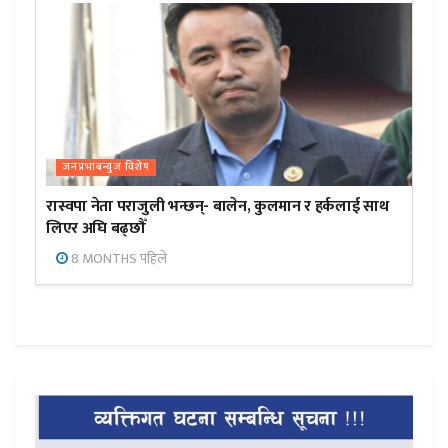
जनप्रभाबन्युज विशेष
रास्वपा नेता पराजुली भन्छन्- बालेन, कुलमान र हर्कलाई साथ
लिएर अघि बढ्छौँ
8 MONTHS पहिले