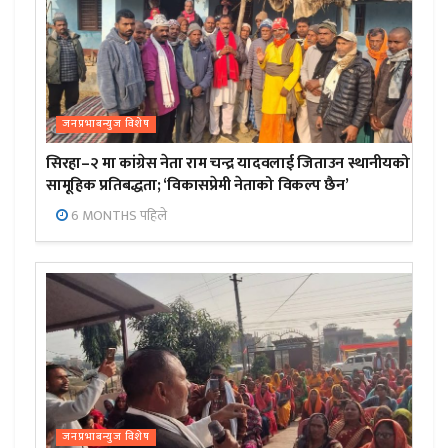
जनप्रभाबन्युज विशेष
सिरहा–२ मा कांग्रेस नेता राम चन्द्र यादवलाई जिताउन स्थानीयको
सामूहिक प्रतिबद्धता; ‘विकासप्रेमी नेताको विकल्प छैन’
6 MONTHS पहिले
जनप्रभाबन्युज विशेष