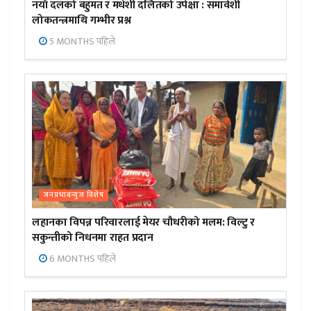
नयाँ दलको बहुमत र मधेशी दलितको उपेक्षा : समावेशी
लोकतन्त्रमाथि गम्भीर प्रश्न
5 MONTHS पहिले
जनप्रभाबन्युज विशेष
लहानका विपन्न परिवारलाई मेयर चौधरीको मलम: विल्टु र
सकुन्तीको निधनमा राहत प्रदान
6 MONTHS पहिले