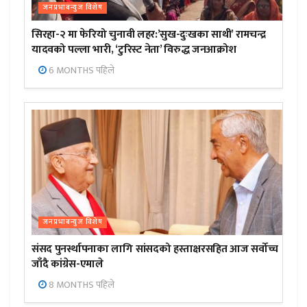
जनप्रभाबन्युज विशेष
सिरहा-२ मा फेरियो चुनावी लहर:’सुख-दुःखका साथी’ रामचन्द्र
यादवको पल्ला भारी, ‘टुरिस्ट नेता’ विरुद्ध जनआक्रोश
6 MONTHS पहिले
जनप्रभाबन्युज विशेष
संसद पुनर्स्थापनाका लागि सांसदको हस्ताक्षरसहित आज सर्वोच्च
जाँदै कांग्रेस-एमाले
8 MONTHS पहिले