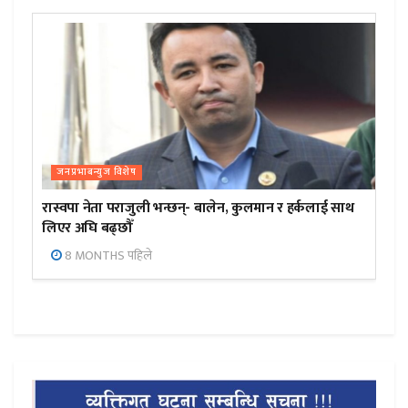
जनप्रभाबन्युज विशेष
रास्वपा नेता पराजुली भन्छन्- बालेन, कुलमान र हर्कलाई साथ
लिएर अघि बढ्छौँ
8 MONTHS पहिले