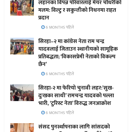
लहानका विपन्न परिवारलाई मेयर चौधरीको
मलम: विल्टु र सकुन्तीको निधनमा राहत
प्रदान
6 MONTHS पहिले
सिरहा–२ मा कांग्रेस नेता राम चन्द्र
यादवलाई जिताउन स्थानीयको सामूहिक
प्रतिबद्धता; ‘विकासप्रेमी नेताको विकल्प
छैन’
6 MONTHS पहिले
सिरहा-२ मा फेरियो चुनावी लहर:’सुख-
दुःखका साथी’ रामचन्द्र यादवको पल्ला
भारी, ‘टुरिस्ट नेता’ विरुद्ध जनआक्रोश
6 MONTHS पहिले
संसद पुनर्स्थापनाका लागि सांसदको