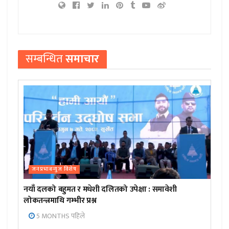
सम्बन्धित
समाचार
जनप्रभाबन्युज विशेष
नयाँ दलको बहुमत र मधेशी दलितको उपेक्षा : समावेशी
लोकतन्त्रमाथि गम्भीर प्रश्न
5 MONTHS पहिले