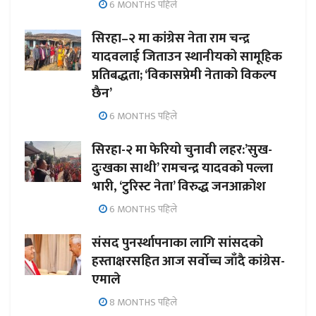
6 MONTHS पहिले
सिरहा–२ मा कांग्रेस नेता राम चन्द्र
यादवलाई जिताउन स्थानीयको सामूहिक
प्रतिबद्धता; ‘विकासप्रेमी नेताको विकल्प
छैन’
6 MONTHS पहिले
सिरहा-२ मा फेरियो चुनावी लहर:’सुख-
दुःखका साथी’ रामचन्द्र यादवको पल्ला
भारी, ‘टुरिस्ट नेता’ विरुद्ध जनआक्रोश
6 MONTHS पहिले
संसद पुनर्स्थापनाका लागि सांसदको
हस्ताक्षरसहित आज सर्वोच्च जाँदै कांग्रेस-
एमाले
8 MONTHS पहिले