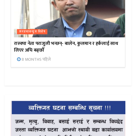
जनप्रभाबन्युज विशेष
रास्वपा नेता पराजुली भन्छन्- बालेन, कुलमान र हर्कलाई साथ
लिएर अघि बढ्छौँ
8 MONTHS पहिले