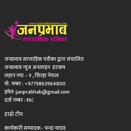
जनप्रभाव साप्ताहिक पत्रीका द्वारा संचालित
जनप्रभाव न्युज अनलाइन डटकम
लहान नपा – १ , सिरहा नेपाल
मो. नम्बर : +9779863964800
इमेल :
janprabhab@gmail.com
दर्ता नम्बर : ११८
हाम्रो टीम
कार्यकारी सम्पादक:- चन्दा यादव