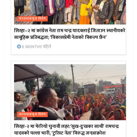
जनप्रभाबन्युज विशेष
सिरहा–२ मा कांग्रेस नेता राम चन्द्र यादवलाई जिताउन स्थानीयको
सामूहिक प्रतिबद्धता; ‘विकासप्रेमी नेताको विकल्प छैन’
6 MONTHS पहिले
जनप्रभाबन्युज विशेष
सिरहा-२ मा फेरियो चुनावी लहर:’सुख-दुःखका साथी’ रामचन्द्र
यादवको पल्ला भारी, ‘टुरिस्ट नेता’ विरुद्ध जनआक्रोश