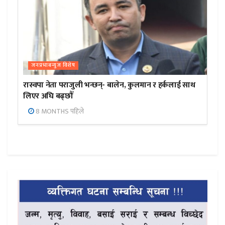
जनप्रभाबन्युज विशेष
रास्वपा नेता पराजुली भन्छन्- बालेन, कुलमान र हर्कलाई साथ
लिएर अघि बढ्छौँ
8 MONTHS पहिले