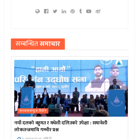
सम्बन्धित
समाचार
जनप्रभाबन्युज विशेष
नयाँ दलको बहुमत र मधेशी दलितको उपेक्षा : समावेशी
लोकतन्त्रमाथि गम्भीर प्रश्न