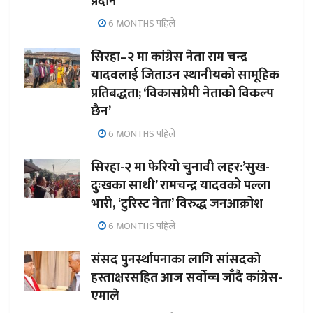
प्रदान
6 MONTHS पहिले
सिरहा–२ मा कांग्रेस नेता राम चन्द्र
यादवलाई जिताउन स्थानीयको सामूहिक
प्रतिबद्धता; ‘विकासप्रेमी नेताको विकल्प
छैन’
6 MONTHS पहिले
सिरहा-२ मा फेरियो चुनावी लहर:’सुख-
दुःखका साथी’ रामचन्द्र यादवको पल्ला
भारी, ‘टुरिस्ट नेता’ विरुद्ध जनआक्रोश
6 MONTHS पहिले
संसद पुनर्स्थापनाका लागि सांसदको
हस्ताक्षरसहित आज सर्वोच्च जाँदै कांग्रेस-
एमाले