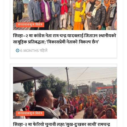
जनप्रभाबन्युज विशेष
सिरहा–२ मा कांग्रेस नेता राम चन्द्र यादवलाई जिताउन स्थानीयको
सामूहिक प्रतिबद्धता; ‘विकासप्रेमी नेताको विकल्प छैन’
6 MONTHS पहिले
जनप्रभाबन्युज विशेष
सिरहा-२ मा फेरियो चुनावी लहर:’सुख-दुःखका साथी’ रामचन्द्र