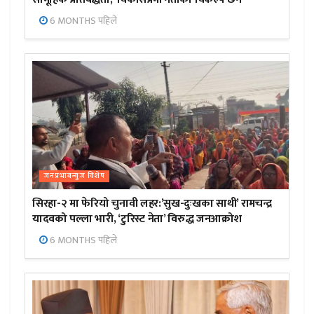
6 MONTHS पहिले
जनप्रभाबन्युज विशेष
सिरहा-२ मा फेरियो चुनावी लहर:’सुख-दुःखका साथी’ रामचन्द्र
यादवको पल्ला भारी, ‘टुरिस्ट नेता’ विरुद्ध जनआक्रोश
6 MONTHS पहिले