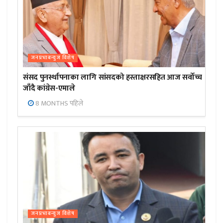
जनप्रभाबन्युज विशेष
संसद पुनर्स्थापनाका लागि सांसदको हस्ताक्षरसहित आज सर्वोच्च
जाँदै कांग्रेस-एमाले
8 MONTHS पहिले
जनप्रभाबन्युज विशेष