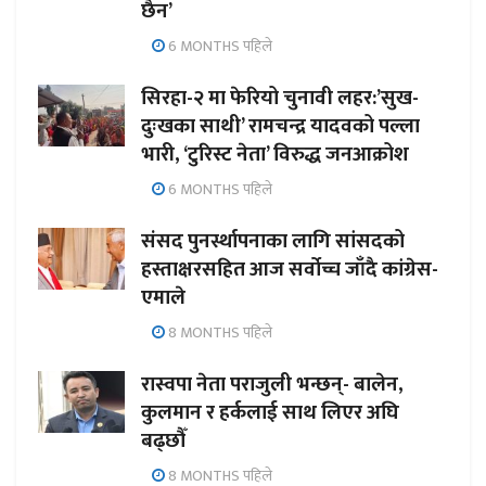
छैन’
6 MONTHS पहिले
सिरहा-२ मा फेरियो चुनावी लहर:’सुख-
दुःखका साथी’ रामचन्द्र यादवको पल्ला
भारी, ‘टुरिस्ट नेता’ विरुद्ध जनआक्रोश
6 MONTHS पहिले
संसद पुनर्स्थापनाका लागि सांसदको
हस्ताक्षरसहित आज सर्वोच्च जाँदै कांग्रेस-
एमाले
8 MONTHS पहिले
रास्वपा नेता पराजुली भन्छन्- बालेन,
कुलमान र हर्कलाई साथ लिएर अघि
बढ्छौँ
8 MONTHS पहिले