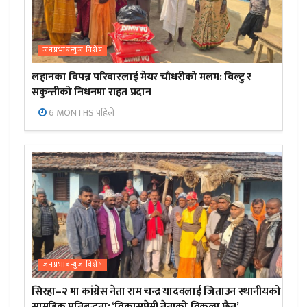
जनप्रभाबन्युज विशेष
लहानका विपन्न परिवारलाई मेयर चौधरीको मलम: विल्टु र
सकुन्तीको निधनमा राहत प्रदान
6 MONTHS पहिले
जनप्रभाबन्युज विशेष
सिरहा–२ मा कांग्रेस नेता राम चन्द्र यादवलाई जिताउन स्थानीयको
सामूहिक प्रतिबद्धता; ‘विकासप्रेमी नेताको विकल्प छैन’