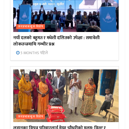
जनप्रभाबन्युज विशेष
नयाँ दलको बहुमत र मधेशी दलितको उपेक्षा : समावेशी
लोकतन्त्रमाथि गम्भीर प्रश्न
5 MONTHS पहिले
जनप्रभाबन्युज विशेष
लहानका विपन्न परिवारलाई मेयर चौधरीको मलम: विल्टु र