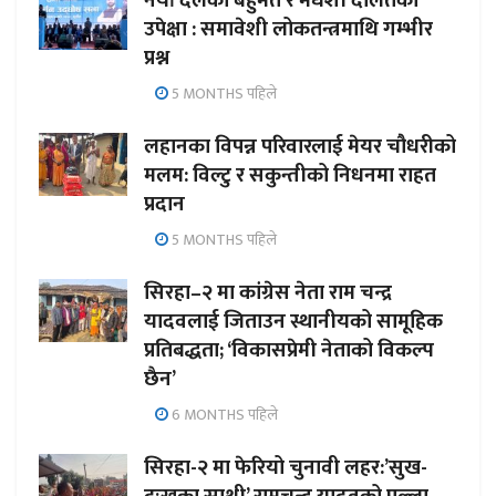
नयाँ दलको बहुमत र मधेशी दलितको
उपेक्षा : समावेशी लोकतन्त्रमाथि गम्भीर
प्रश्न
5 MONTHS पहिले
लहानका विपन्न परिवारलाई मेयर चौधरीको
मलम: विल्टु र सकुन्तीको निधनमा राहत
प्रदान
5 MONTHS पहिले
सिरहा–२ मा कांग्रेस नेता राम चन्द्र
यादवलाई जिताउन स्थानीयको सामूहिक
प्रतिबद्धता; ‘विकासप्रेमी नेताको विकल्प
छैन’
6 MONTHS पहिले
सिरहा-२ मा फेरियो चुनावी लहर:’सुख-