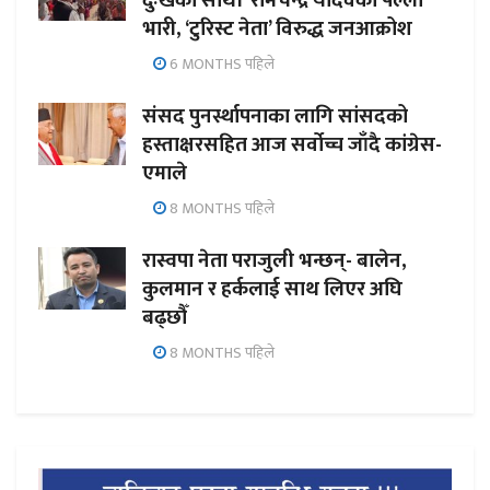
दुःखका साथी’ रामचन्द्र यादवको पल्ला
भारी, ‘टुरिस्ट नेता’ विरुद्ध जनआक्रोश
6 MONTHS पहिले
संसद पुनर्स्थापनाका लागि सांसदको
हस्ताक्षरसहित आज सर्वोच्च जाँदै कांग्रेस-
एमाले
8 MONTHS पहिले
रास्वपा नेता पराजुली भन्छन्- बालेन,
कुलमान र हर्कलाई साथ लिएर अघि
बढ्छौँ
8 MONTHS पहिले