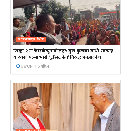
जनप्रभाबन्युज विशेष
सिरहा-२ मा फेरियो चुनावी लहर:’सुख-दुःखका साथी’ रामचन्द्र
यादवको पल्ला भारी, ‘टुरिस्ट नेता’ विरुद्ध जनआक्रोश
6 MONTHS पहिले