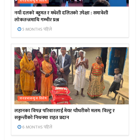
जनप्रभाबन्युज विशेष
नयाँ दलको बहुमत र मधेशी दलितको उपेक्षा : समावेशी
लोकतन्त्रमाथि गम्भीर प्रश्न
5 MONTHS पहिले
जनप्रभाबन्युज विशेष
लहानका विपन्न परिवारलाई मेयर चौधरीको मलम: विल्टु र
सकुन्तीको निधनमा राहत प्रदान
6 MONTHS पहिले