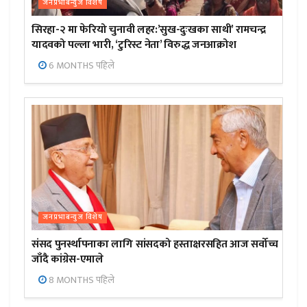
जनप्रभाबन्युज विशेष
सिरहा-२ मा फेरियो चुनावी लहर:’सुख-दुःखका साथी’ रामचन्द्र
यादवको पल्ला भारी, ‘टुरिस्ट नेता’ विरुद्ध जनआक्रोश
6 MONTHS पहिले
जनप्रभाबन्युज विशेष
संसद पुनर्स्थापनाका लागि सांसदको हस्ताक्षरसहित आज सर्वोच्च
जाँदै कांग्रेस-एमाले
8 MONTHS पहिले