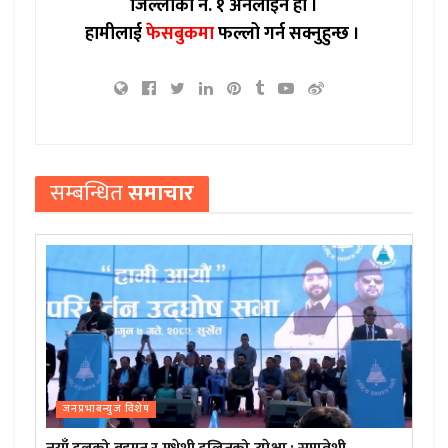
जिल्लाको नं. १ अनलाइन हो ।
हामीलाई
फेसबुकमा
फल्लो गर्न सक्नुहुन्छ ।
सम्बन्धित
समाचार
जनप्रभाबन्युज विशेष