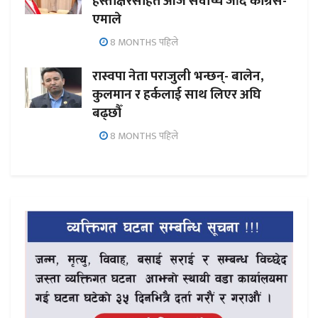
हस्ताक्षरसहित आज सर्वोच्च जाँदै कांग्रेस-
एमाले
8 MONTHS पहिले
रास्वपा नेता पराजुली भन्छन्- बालेन,
कुलमान र हर्कलाई साथ लिएर अघि
बढ्छौँ
8 MONTHS पहिले