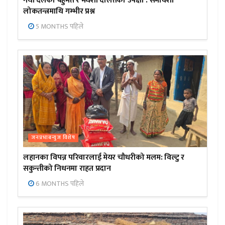
नयाँ दलको बहुमत र मधेशी दलितको उपेक्षा : समावेशी
लोकतन्त्रमाथि गम्भीर प्रश्न
5 MONTHS पहिले
जनप्रभाबन्युज विशेष
लहानका विपन्न परिवारलाई मेयर चौधरीको मलम: विल्टु र
सकुन्तीको निधनमा राहत प्रदान
6 MONTHS पहिले