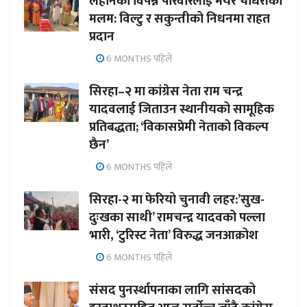
लहानका विपन्न परिवारलाई मेयर चौधरीको
मलम: विल्टु र सकुन्तीको निधनमा राहत
प्रदान
6 MONTHS पहिले
सिरहा–२ मा कांग्रेस नेता राम चन्द्र
यादवलाई जिताउन स्थानीयको सामूहिक
प्रतिबद्धता; ‘विकासप्रेमी नेताको विकल्प
छैन’
6 MONTHS पहिले
सिरहा-२ मा फेरियो चुनावी लहर:’सुख-
दुःखका साथी’ रामचन्द्र यादवको पल्ला
भारी, ‘टुरिस्ट नेता’ विरुद्ध जनआक्रोश
6 MONTHS पहिले
संसद पुनर्स्थापनाका लागि सांसदको