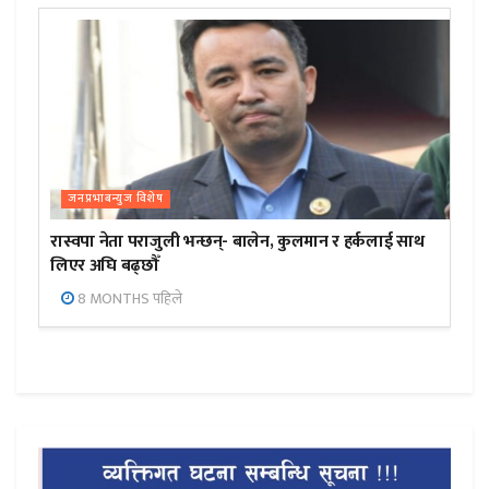
जनप्रभाबन्युज विशेष
रास्वपा नेता पराजुली भन्छन्- बालेन, कुलमान र हर्कलाई साथ
लिएर अघि बढ्छौँ
8 MONTHS पहिले