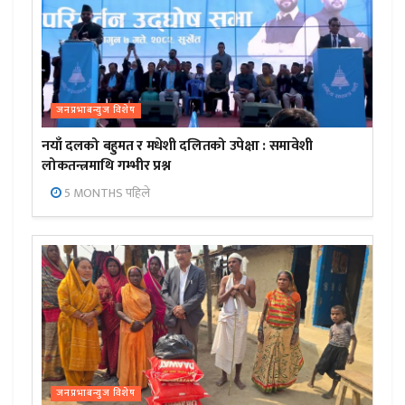
जनप्रभाबन्युज विशेष
नयाँ दलको बहुमत र मधेशी दलितको उपेक्षा : समावेशी
लोकतन्त्रमाथि गम्भीर प्रश्न
5 MONTHS पहिले
जनप्रभाबन्युज विशेष