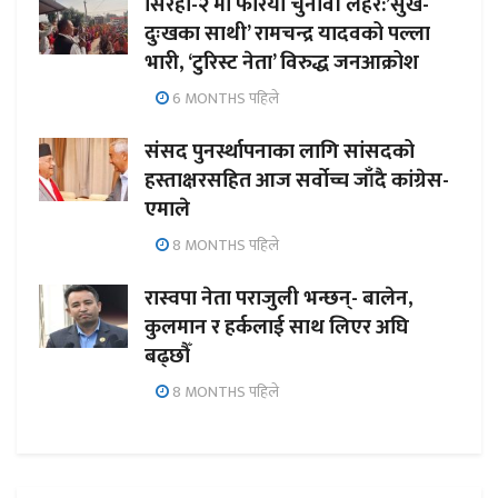
सिरहा-२ मा फेरियो चुनावी लहर:’सुख-
दुःखका साथी’ रामचन्द्र यादवको पल्ला
भारी, ‘टुरिस्ट नेता’ विरुद्ध जनआक्रोश
6 MONTHS पहिले
संसद पुनर्स्थापनाका लागि सांसदको
हस्ताक्षरसहित आज सर्वोच्च जाँदै कांग्रेस-
एमाले
8 MONTHS पहिले
रास्वपा नेता पराजुली भन्छन्- बालेन,
कुलमान र हर्कलाई साथ लिएर अघि
बढ्छौँ
8 MONTHS पहिले