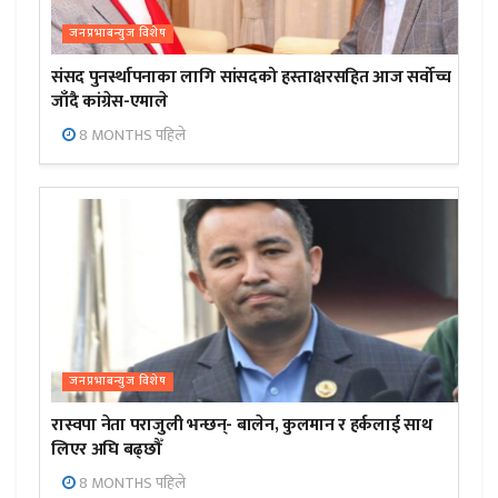
जनप्रभाबन्युज विशेष
संसद पुनर्स्थापनाका लागि सांसदको हस्ताक्षरसहित आज सर्वोच्च
जाँदै कांग्रेस-एमाले
8 MONTHS पहिले
जनप्रभाबन्युज विशेष
रास्वपा नेता पराजुली भन्छन्- बालेन, कुलमान र हर्कलाई साथ
लिएर अघि बढ्छौँ
8 MONTHS पहिले