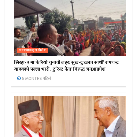
जनप्रभाबन्युज विशेष
सिरहा-२ मा फेरियो चुनावी लहर:’सुख-दुःखका साथी’ रामचन्द्र
यादवको पल्ला भारी, ‘टुरिस्ट नेता’ विरुद्ध जनआक्रोश
6 MONTHS पहिले