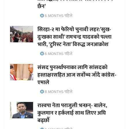
छैन’
6 MONTHS पहिले
सिरहा-२ मा फेरियो चुनावी लहर:’सुख-
दुःखका साथी’ रामचन्द्र यादवको पल्ला
भारी, ‘टुरिस्ट नेता’ विरुद्ध जनआक्रोश
6 MONTHS पहिले
संसद पुनर्स्थापनाका लागि सांसदको
हस्ताक्षरसहित आज सर्वोच्च जाँदै कांग्रेस-
एमाले
8 MONTHS पहिले
रास्वपा नेता पराजुली भन्छन्- बालेन,
कुलमान र हर्कलाई साथ लिएर अघि
बढ्छौँ