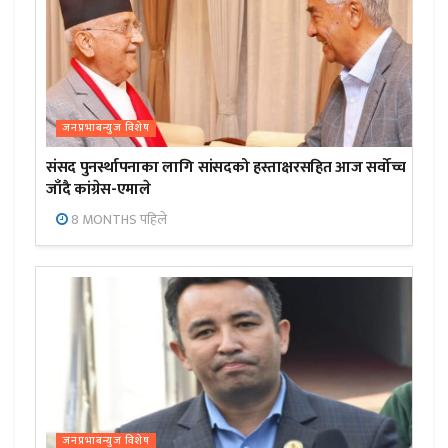
जनप्रभाबन्युज विशेष
संसद पुनर्स्थापनाका लागि सांसदको हस्ताक्षरसहित आज सर्वोच्च
जाँदै कांग्रेस-एमाले
8 MONTHS पहिले
जनप्रभाबन्युज विशेष