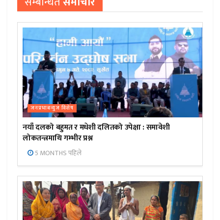
सम्बन्धित
समाचार
जनप्रभाबन्युज विशेष
नयाँ दलको बहुमत र मधेशी दलितको उपेक्षा : समावेशी
लोकतन्त्रमाथि गम्भीर प्रश्न
5 MONTHS पहिले