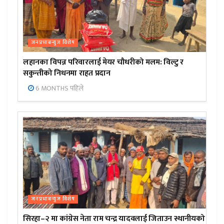
जनप्रभाबन्युज विशेष
लहानका विपन्न परिवारलाई मेयर चौधरीको मलम: विल्टु र
सकुन्तीको निधनमा राहत प्रदान
6 MONTHS पहिले
जनप्रभाबन्युज विशेष
सिरहा–२ मा कांग्रेस नेता राम चन्द्र यादवलाई जिताउन स्थानीयको