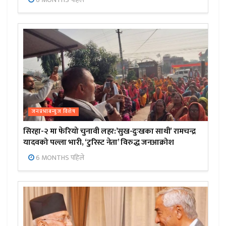
जनप्रभाबन्युज विशेष
सिरहा-२ मा फेरियो चुनावी लहर:’सुख-दुःखका साथी’ रामचन्द्र
यादवको पल्ला भारी, ‘टुरिस्ट नेता’ विरुद्ध जनआक्रोश
6 MONTHS पहिले