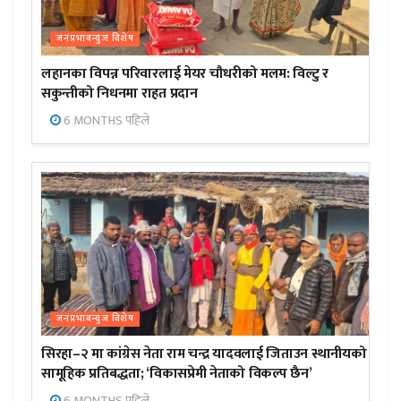
जनप्रभाबन्युज विशेष
लहानका विपन्न परिवारलाई मेयर चौधरीको मलम: विल्टु र
सकुन्तीको निधनमा राहत प्रदान
6 MONTHS पहिले
जनप्रभाबन्युज विशेष
सिरहा–२ मा कांग्रेस नेता राम चन्द्र यादवलाई जिताउन स्थानीयको
सामूहिक प्रतिबद्धता; ‘विकासप्रेमी नेताको विकल्प छैन’
6 MONTHS पहिले