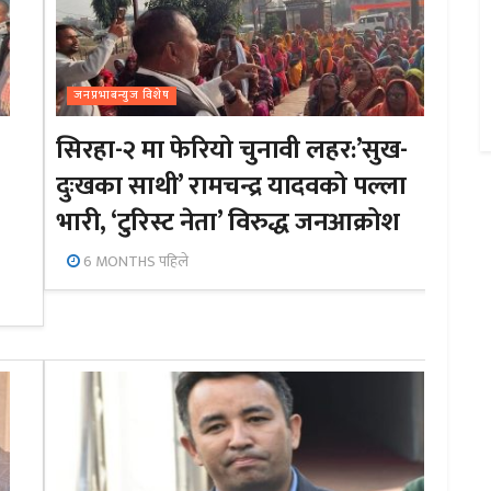
जनप्रभाबन्युज विशेष
सिरहा-२ मा फेरियो चुनावी लहर:’सुख-
दुःखका साथी’ रामचन्द्र यादवको पल्ला
भारी, ‘टुरिस्ट नेता’ विरुद्ध जनआक्रोश
6 MONTHS पहिले