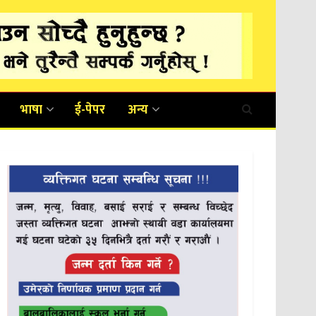
भाषा
ई-पेपर
अन्य