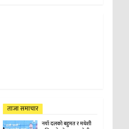
ताजा समाचार
नयाँ दलको बहुमत र मधेशी