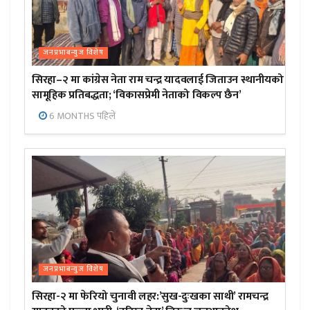
जनप्रभाबन्युज विशेष
सिरहा–२ मा कांग्रेस नेता राम चन्द्र यादवलाई जिताउन स्थानीयको
सामूहिक प्रतिबद्धता; ‘विकासप्रेमी नेताको विकल्प छैन’
6 MONTHS पहिले
जनप्रभाबन्युज विशेष
सिरहा-२ मा फेरियो चुनावी लहर:’सुख-दुःखका साथी’ रामचन्द्र