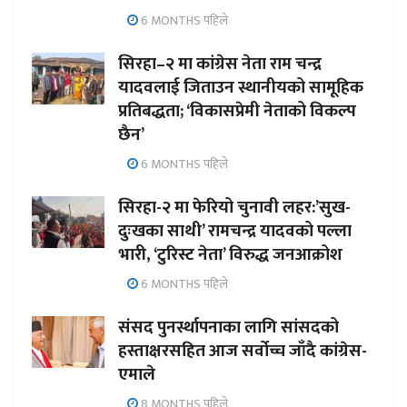
6 MONTHS पहिले
सिरहा–२ मा कांग्रेस नेता राम चन्द्र
यादवलाई जिताउन स्थानीयको सामूहिक
प्रतिबद्धता; ‘विकासप्रेमी नेताको विकल्प
छैन’
6 MONTHS पहिले
सिरहा-२ मा फेरियो चुनावी लहर:’सुख-
दुःखका साथी’ रामचन्द्र यादवको पल्ला
भारी, ‘टुरिस्ट नेता’ विरुद्ध जनआक्रोश
6 MONTHS पहिले
संसद पुनर्स्थापनाका लागि सांसदको
हस्ताक्षरसहित आज सर्वोच्च जाँदै कांग्रेस-
एमाले
8 MONTHS पहिले