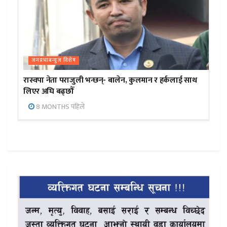
जनप्रभाबन्युज विशेष
रास्वपा नेता पराजुली भन्छन्- बालेन, कुलमान र हर्कलाई साथ
लिएर अघि बढ्छौँ
8 MONTHS पहिले