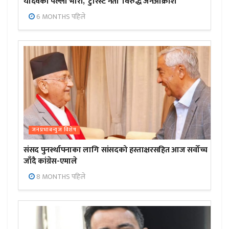
यादवको पल्ला भारी, ‘टुरिस्ट नेता’ विरुद्ध जनआक्रोश
6 MONTHS पहिले
जनप्रभाबन्युज विशेष
संसद पुनर्स्थापनाका लागि सांसदको हस्ताक्षरसहित आज सर्वोच्च
जाँदै कांग्रेस-एमाले
8 MONTHS पहिले