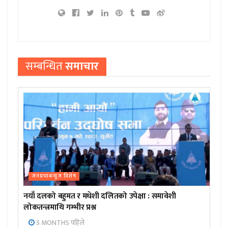
सम्बन्धित
समाचार
जनप्रभाबन्युज विशेष
नयाँ दलको बहुमत र मधेशी दलितको उपेक्षा : समावेशी
लोकतन्त्रमाथि गम्भीर प्रश्न
5 MONTHS पहिले