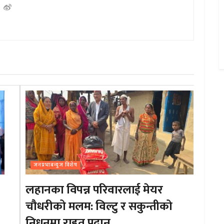
जनप्रभाबन्युज विशेष
लहानका विपन्न परिवारलाई मेयर
चौधरीको मलम: विल्टु र सकुन्तीको
निधनमा राहत प्रदान