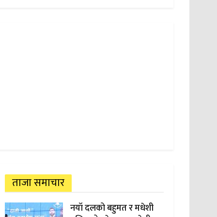
ताजा समाचार
नयाँ दलको बहुमत र मधेशी