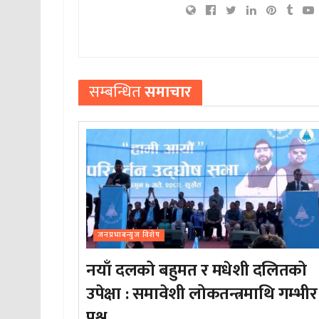
सम्बन्धित
समाचार
जनप्रभाबन्युज विशेष
नयाँ दलको बहुमत र मधेशी दलितको
उपेक्षा : समावेशी लोकतन्त्रमाथि गम्भीर
प्रश्न