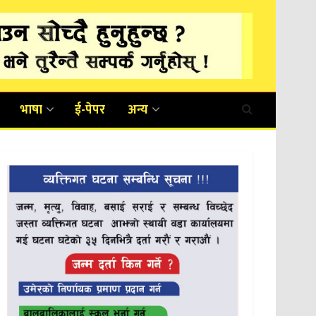
भाषा
ई-पेपर
अन्य