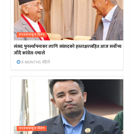
जनप्रभाबन्युज विशेष
संसद पुनर्स्थापनाका लागि सांसदको हस्ताक्षरसहित आज सर्वोच्च
जाँदै कांग्रेस-एमाले
8 MONTHS पहिले
जनप्रभाबन्युज विशेष