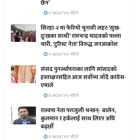
छैन’
6 MONTHS पहिले
सिरहा-२ मा फेरियो चुनावी लहर:’सुख-
दुःखका साथी’ रामचन्द्र यादवको पल्ला
भारी, ‘टुरिस्ट नेता’ विरुद्ध जनआक्रोश
6 MONTHS पहिले
संसद पुनर्स्थापनाका लागि सांसदको
हस्ताक्षरसहित आज सर्वोच्च जाँदै कांग्रेस-
एमाले
8 MONTHS पहिले
रास्वपा नेता पराजुली भन्छन्- बालेन,
कुलमान र हर्कलाई साथ लिएर अघि
बढ्छौँ
8 MONTHS पहिले