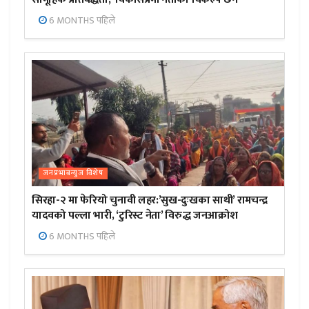
6 MONTHS पहिले
जनप्रभाबन्युज विशेष
सिरहा-२ मा फेरियो चुनावी लहर:’सुख-दुःखका साथी’ रामचन्द्र
यादवको पल्ला भारी, ‘टुरिस्ट नेता’ विरुद्ध जनआक्रोश
6 MONTHS पहिले