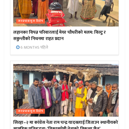
जनप्रभाबन्युज विशेष
लहानका विपन्न परिवारलाई मेयर चौधरीको मलम: विल्टु र
सकुन्तीको निधनमा राहत प्रदान
6 MONTHS पहिले
जनप्रभाबन्युज विशेष
सिरहा–२ मा कांग्रेस नेता राम चन्द्र यादवलाई जिताउन स्थानीयको
सामूहिक प्रतिबद्धता; ‘विकासप्रेमी नेताको विकल्प छैन’