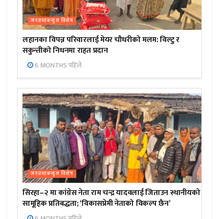
जनप्रभाबन्युज विशेष
लहानका विपन्न परिवारलाई मेयर चौधरीको मलम: विल्टु र
सकुन्तीको निधनमा राहत प्रदान
6 MONTHS पहिले
जनप्रभाबन्युज विशेष
सिरहा–२ मा कांग्रेस नेता राम चन्द्र यादवलाई जिताउन स्थानीयको
सामूहिक प्रतिबद्धता; ‘विकासप्रेमी नेताको विकल्प छैन’
6 MONTHS पहिले