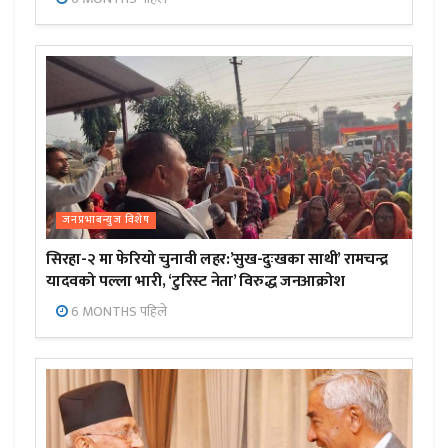
जनप्रभाबन्युज विशेष
सिरहा-२ मा फेरियो चुनावी लहर:’सुख-दुःखका साथी’ रामचन्द्र
यादवको पल्ला भारी, ‘टुरिस्ट नेता’ विरुद्ध जनआक्रोश
6 MONTHS पहिले