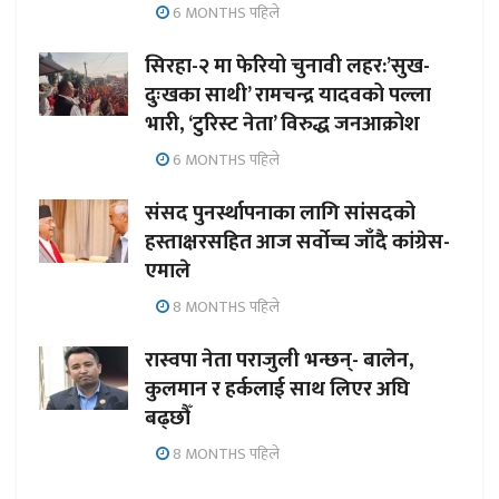
6 MONTHS पहिले
सिरहा-२ मा फेरियो चुनावी लहर:’सुख-
दुःखका साथी’ रामचन्द्र यादवको पल्ला
भारी, ‘टुरिस्ट नेता’ विरुद्ध जनआक्रोश
6 MONTHS पहिले
संसद पुनर्स्थापनाका लागि सांसदको
हस्ताक्षरसहित आज सर्वोच्च जाँदै कांग्रेस-
एमाले
8 MONTHS पहिले
रास्वपा नेता पराजुली भन्छन्- बालेन,
कुलमान र हर्कलाई साथ लिएर अघि
बढ्छौँ
8 MONTHS पहिले