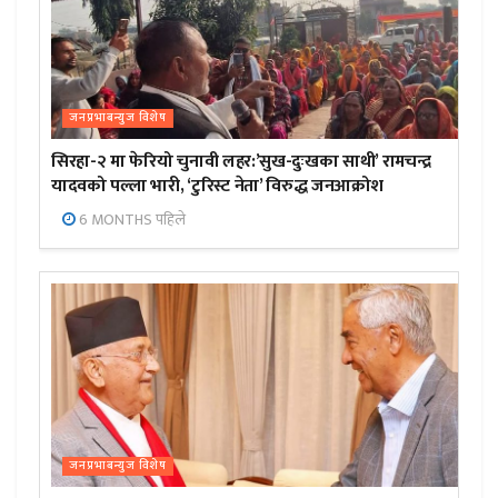
जनप्रभाबन्युज विशेष
सिरहा-२ मा फेरियो चुनावी लहर:’सुख-दुःखका साथी’ रामचन्द्र
यादवको पल्ला भारी, ‘टुरिस्ट नेता’ विरुद्ध जनआक्रोश
6 MONTHS पहिले
जनप्रभाबन्युज विशेष