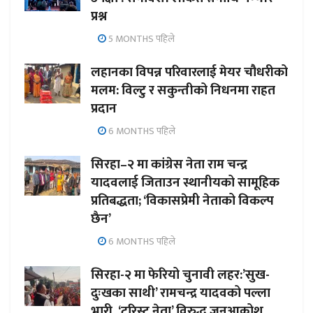
प्रश्न
5 MONTHS पहिले
लहानका विपन्न परिवारलाई मेयर चौधरीको
मलम: विल्टु र सकुन्तीको निधनमा राहत
प्रदान
6 MONTHS पहिले
सिरहा–२ मा कांग्रेस नेता राम चन्द्र
यादवलाई जिताउन स्थानीयको सामूहिक
प्रतिबद्धता; ‘विकासप्रेमी नेताको विकल्प
छैन’
6 MONTHS पहिले
सिरहा-२ मा फेरियो चुनावी लहर:’सुख-
दुःखका साथी’ रामचन्द्र यादवको पल्ला
भारी, ‘टुरिस्ट नेता’ विरुद्ध जनआक्रोश