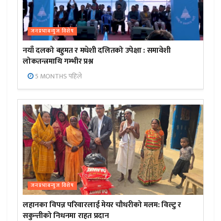
जनप्रभाबन्युज विशेष
नयाँ दलको बहुमत र मधेशी दलितको उपेक्षा : समावेशी
लोकतन्त्रमाथि गम्भीर प्रश्न
5 MONTHS पहिले
जनप्रभाबन्युज विशेष
लहानका विपन्न परिवारलाई मेयर चौधरीको मलम: विल्टु र
सकुन्तीको निधनमा राहत प्रदान