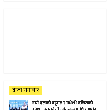
ताजा समाचार
नयाँ दलको बहुमत र मधेशी दलितको
उपेक्षा : समावेशी लोकतन्त्रमाथि गम्भीर