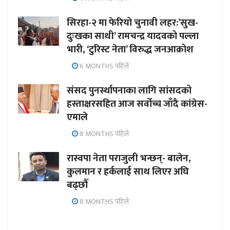
सिरहा-२ मा फेरियो चुनावी लहर:’सुख-
दुःखका साथी’ रामचन्द्र यादवको पल्ला
भारी, ‘टुरिस्ट नेता’ विरुद्ध जनआक्रोश
6 MONTHS पहिले
संसद पुनर्स्थापनाका लागि सांसदको
हस्ताक्षरसहित आज सर्वोच्च जाँदै कांग्रेस-
एमाले
8 MONTHS पहिले
रास्वपा नेता पराजुली भन्छन्- बालेन,
कुलमान र हर्कलाई साथ लिएर अघि
बढ्छौँ
8 MONTHS पहिले