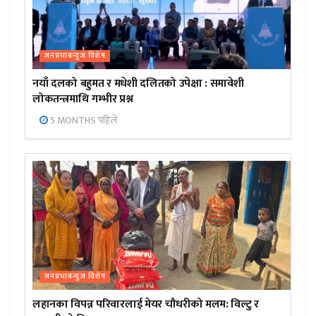
जनप्रभाबन्युज विशेष
नयाँ दलको बहुमत र मधेशी दलितको उपेक्षा : समावेशी
लोकतन्त्रमाथि गम्भीर प्रश्न
5 MONTHS पहिले
जनप्रभाबन्युज विशेष
लहानका विपन्न परिवारलाई मेयर चौधरीको मलम: विल्टु र