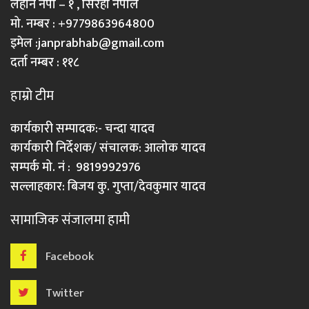
लहान नपा – १ , सिरहा नेपाल
मो. नम्बर : +9779863964800
इमेल :
janprabhab@gmail.com
दर्ता नम्बर : ११८
हाम्रो टीम
कार्यकारी सम्पादक:- चन्दा यादव
कार्यकारी निर्देशक/ संचालक: आलोक यादव
सम्पर्क मो. नं : 9819992976
सल्लाहकार: बिजय कु. गुप्ता/देवकुमार यादव
सामाजिक संजालमा हामी
Facebook
Twitter