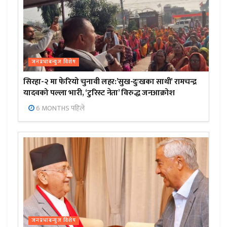
जनप्रभाबन्युज विशेष
सिरहा-२ मा फेरियो चुनावी लहर:’सुख-दुःखका साथी’ रामचन्द्र
यादवको पल्ला भारी, ‘टुरिस्ट नेता’ विरुद्ध जनआक्रोश
6 MONTHS पहिले
जनप्रभाबन्युज विशेष