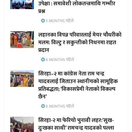
उपेक्षा : समावेशी लोकतन्त्रमाथि गम्भीर
प्रश्न
5 MONTHS पहिले
लहानका विपन्न परिवारलाई मेयर चौधरीको
मलम: विल्टु र सकुन्तीको निधनमा राहत
प्रदान
6 MONTHS पहिले
सिरहा–२ मा कांग्रेस नेता राम चन्द्र
यादवलाई जिताउन स्थानीयको सामूहिक
प्रतिबद्धता; ‘विकासप्रेमी नेताको विकल्प
छैन’
6 MONTHS पहिले
सिरहा-२ मा फेरियो चुनावी लहर:’सुख-
दुःखका साथी’ रामचन्द्र यादवको पल्ला