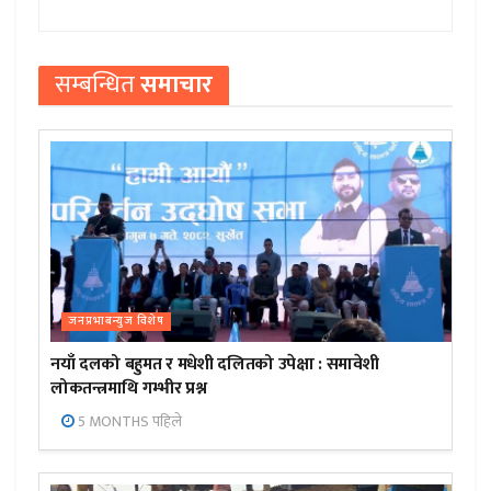
सम्बन्धित
समाचार
जनप्रभाबन्युज विशेष
नयाँ दलको बहुमत र मधेशी दलितको उपेक्षा : समावेशी
लोकतन्त्रमाथि गम्भीर प्रश्न
5 MONTHS पहिले