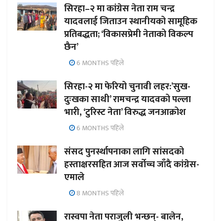
सिरहा–२ मा कांग्रेस नेता राम चन्द्र
यादवलाई जिताउन स्थानीयको सामूहिक
प्रतिबद्धता; ‘विकासप्रेमी नेताको विकल्प
छैन’
6 MONTHS पहिले
सिरहा-२ मा फेरियो चुनावी लहर:’सुख-
दुःखका साथी’ रामचन्द्र यादवको पल्ला
भारी, ‘टुरिस्ट नेता’ विरुद्ध जनआक्रोश
6 MONTHS पहिले
संसद पुनर्स्थापनाका लागि सांसदको
हस्ताक्षरसहित आज सर्वोच्च जाँदै कांग्रेस-
एमाले
8 MONTHS पहिले
रास्वपा नेता पराजुली भन्छन्- बालेन,