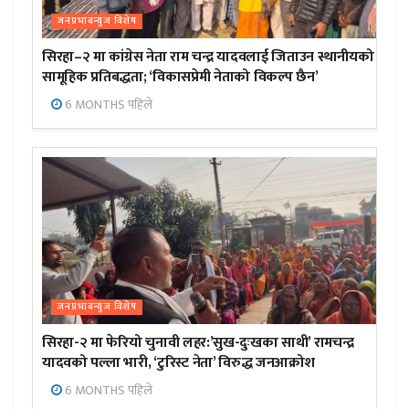
जनप्रभाबन्युज विशेष
सिरहा–२ मा कांग्रेस नेता राम चन्द्र यादवलाई जिताउन स्थानीयको
सामूहिक प्रतिबद्धता; ‘विकासप्रेमी नेताको विकल्प छैन’
6 MONTHS पहिले
जनप्रभाबन्युज विशेष
सिरहा-२ मा फेरियो चुनावी लहर:’सुख-दुःखका साथी’ रामचन्द्र
यादवको पल्ला भारी, ‘टुरिस्ट नेता’ विरुद्ध जनआक्रोश
6 MONTHS पहिले