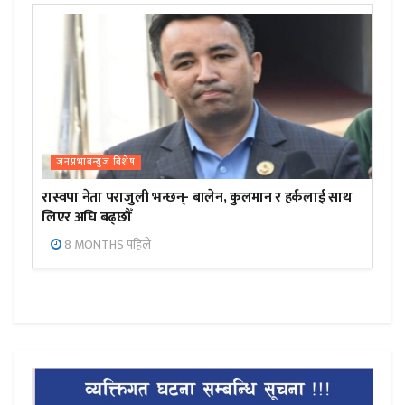
जनप्रभाबन्युज विशेष
रास्वपा नेता पराजुली भन्छन्- बालेन, कुलमान र हर्कलाई साथ
लिएर अघि बढ्छौँ
8 MONTHS पहिले