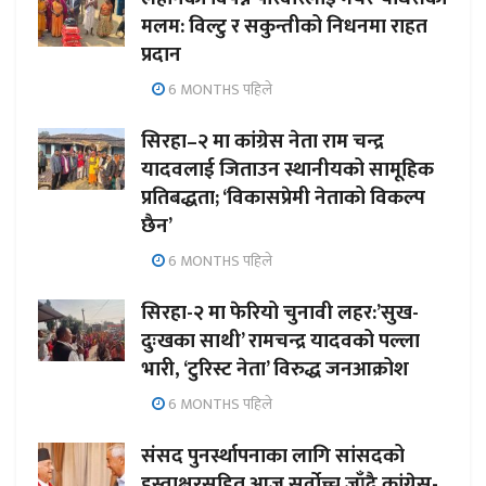
मलम: विल्टु र सकुन्तीको निधनमा राहत
प्रदान
6 MONTHS पहिले
सिरहा–२ मा कांग्रेस नेता राम चन्द्र
यादवलाई जिताउन स्थानीयको सामूहिक
प्रतिबद्धता; ‘विकासप्रेमी नेताको विकल्प
छैन’
6 MONTHS पहिले
सिरहा-२ मा फेरियो चुनावी लहर:’सुख-
दुःखका साथी’ रामचन्द्र यादवको पल्ला
भारी, ‘टुरिस्ट नेता’ विरुद्ध जनआक्रोश
6 MONTHS पहिले
संसद पुनर्स्थापनाका लागि सांसदको
हस्ताक्षरसहित आज सर्वोच्च जाँदै कांग्रेस-