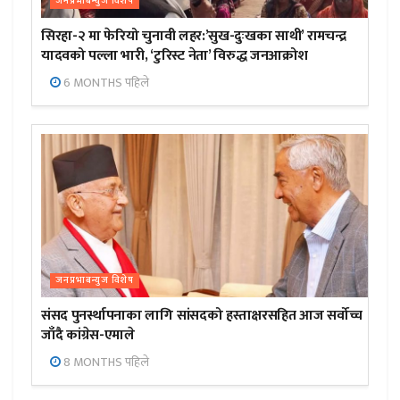
जनप्रभाबन्युज विशेष
सिरहा-२ मा फेरियो चुनावी लहर:’सुख-दुःखका साथी’ रामचन्द्र
यादवको पल्ला भारी, ‘टुरिस्ट नेता’ विरुद्ध जनआक्रोश
6 MONTHS पहिले
जनप्रभाबन्युज विशेष
संसद पुनर्स्थापनाका लागि सांसदको हस्ताक्षरसहित आज सर्वोच्च
जाँदै कांग्रेस-एमाले
8 MONTHS पहिले