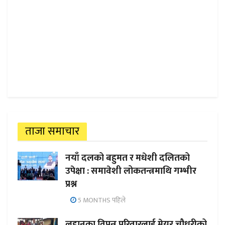
ताजा समाचार
नयाँ दलको बहुमत र मधेशी दलितको
उपेक्षा : समावेशी लोकतन्त्रमाथि गम्भीर
प्रश्न
5 MONTHS पहिले
लहानका विपन्न परिवारलाई मेयर चौधरीको