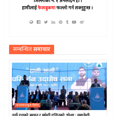
जिल्लाको नं. १ अनलाइन हो ।
हामीलाई
फेसबुकमा
फल्लो गर्न सक्नुहुन्छ ।
सम्बन्धित
समाचार
जनप्रभाबन्युज विशेष
नयाँ दलको बहुमत र मधेशी दलितको उपेक्षा : समावेशी